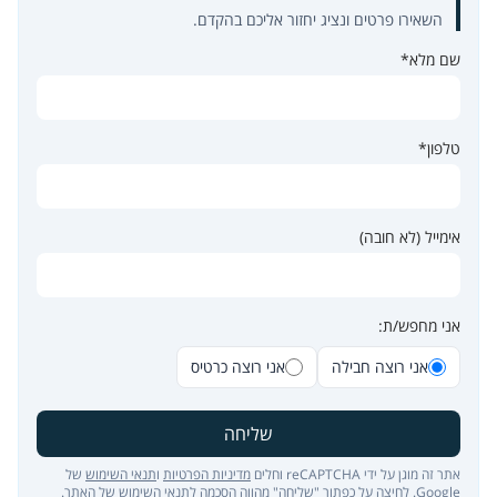
השאירו פרטים ונציג יחזור אליכם בהקדם.
שם מלא*
טלפון*
אימייל (לא חובה)
אני מחפש/ת:
אני רוצה חבילה
אני רוצה כרטיס
שליחה
אתר זה מוגן על ידי reCAPTCHA וחלים
מדיניות הפרטיות
ו
תנאי השימוש
של
Google. לחיצה על כפתור "שליחה" מהווה הסכמה ל
תנאי השימוש של האתר
.