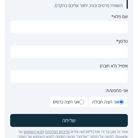
השאירו פרטים ונציג יחזור אליכם בהקדם.
שם מלא*
טלפון*
אימייל (לא חובה)
אני מחפש/ת:
אני רוצה חבילה
אני רוצה כרטיס
שליחה
אתר זה מוגן על ידי reCAPTCHA וחלים
מדיניות הפרטיות
ו
תנאי השימוש
של
Google. לחיצה על כפתור "שליחה" מהווה הסכמה ל
תנאי השימוש של האתר
.