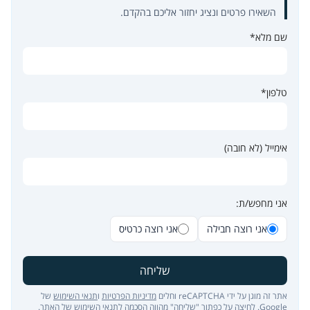
השאירו פרטים ונציג יחזור אליכם בהקדם.
שם מלא*
טלפון*
אימייל (לא חובה)
אני מחפש/ת:
אני רוצה חבילה
אני רוצה כרטיס
שליחה
אתר זה מוגן על ידי reCAPTCHA וחלים
מדיניות הפרטיות
ו
תנאי השימוש
של
Google. לחיצה על כפתור "שליחה" מהווה הסכמה ל
תנאי השימוש של האתר
.