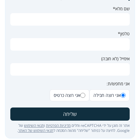
שם מלא*
טלפון*
אימייל (לא חובה)
אני מחפש/ת:
אני רוצה חבילה
אני רוצה כרטיס
שליחה
אתר זה מוגן על ידי reCAPTCHA וחלים
מדיניות הפרטיות
ו
תנאי השימוש
של
Google. לחיצה על כפתור "שליחה" מהווה הסכמה ל
תנאי השימוש של האתר
.