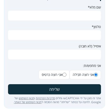
שם מלא*
טלפון*
אימייל (לא חובה)
אני מחפש/ת:
אני רוצה חבילה
אני רוצה כרטיס
שליחה
אתר זה מוגן על ידי reCAPTCHA וחלים
מדיניות הפרטיות
ו
תנאי השימוש
של
Google. לחיצה על כפתור "שליחה" מהווה הסכמה ל
תנאי השימוש של האתר
.