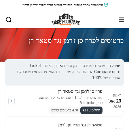
אנו משווים אתרים בטוחים, המחירים עשויים להיות גבוהים מהשוק הרשמי.
כרטיסים לפריז סן ז'רמן נגד סטאד רן
כל הכרטיסים לפריז סן ז'רמן נגד סטאד רן באתר Ticket-
Compare.com הם אותנטיים, ממוכרים מאומתים מראש שמספקים
אחריות של 100%.
פריז סן ז'רמן נגד סטאד רן
ראשון
ליגה צרפתית - ליגה 1
・
אצטדיון פארק דה פראנס
23 אוג'
פריז, Frankreich
2026
החל מ €110
478 כרטיסים זמינים
סטאד רן נגד פריז סן ז'רמן
שבת