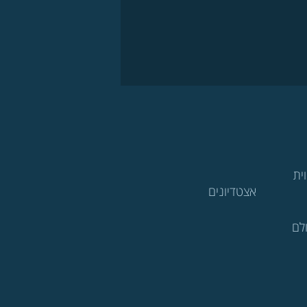
ית
אצטדיונים
לם