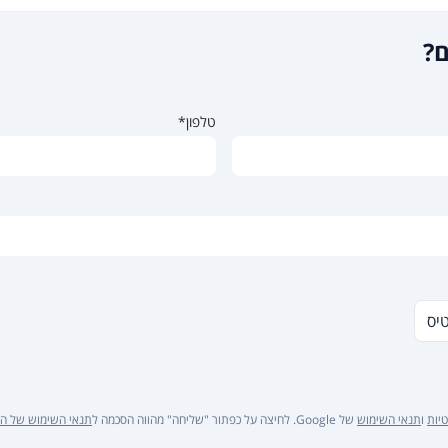
ם?
טלפון*
טיס
יות
ו
תנאי השימוש
של Google. לחיצה על כפתור "שליחה" מהווה הסכמה ל
תנאי השימוש של ה