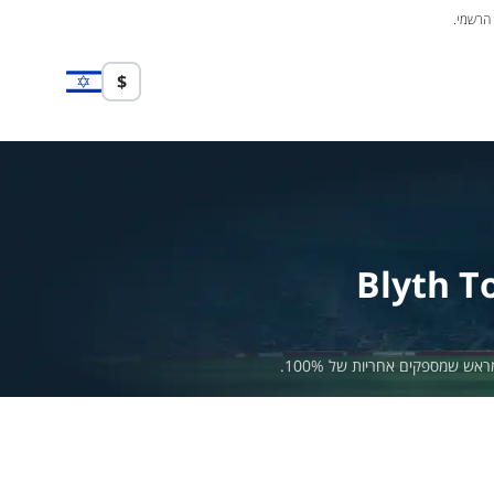
 הרשמי.
$
Blyth 