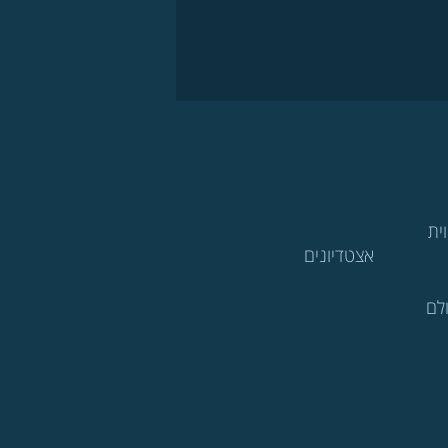
ית
אצטדיונים
לם