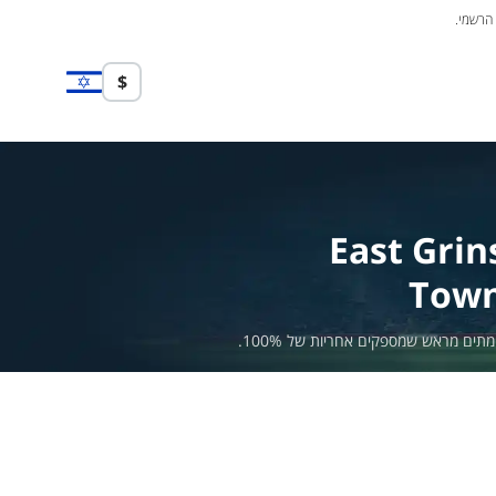
 הרשמי.
$
East Grin
Tow