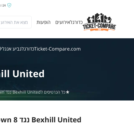
אנו 
כדורגל
אירועים
הופעות
Ticket-Compare.com
כדורגל
גביע אנגלי
ed
ill United
כל הכרטיסים לBexhill United נגד East Grinstead Town באתר Ticket-Compare.com הם אותנטיים, ממוכרים מאומתים מראש שמספקים אחריות של 100%.
Bexhill United נגד East Grinstead Town 8 אוג' 2026