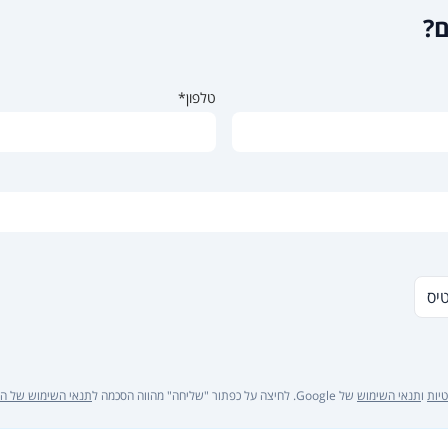
ם?
טלפון*
טיס
יות
ו
תנאי השימוש
של Google. לחיצה על כפתור "שליחה" מהווה הסכמה ל
תנאי השימוש של ה