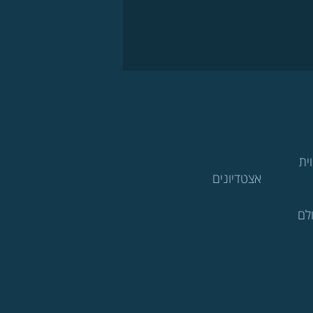
ית
אצטדיונים
לם