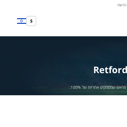
 הרשמי.
$
Retford