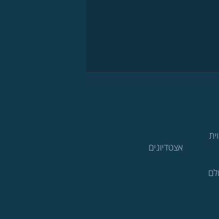
ית
אצטדיונים
לם