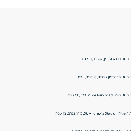
ת השנייה
בראמל ליין, שפילד, בריטניה
ת השנייה
אצטדיון ליברטי, סוואנסי, ווילס
ת השנייה
Pride Park Stadium, דרבי, בריטניה
ת השנייה
St. Andrew's Stadium, בירמינגהם, בריטניה