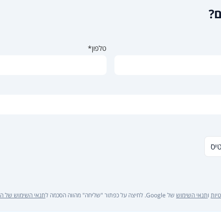
ם?
טלפון*
טיס
יות
ו
תנאי השימוש
של Google. לחיצה על כפתור "שליחה" מהווה הסכמה ל
תנאי השימוש של ה