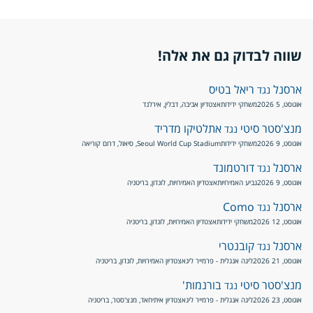
שווה לבדוק גם את אלה!
ארסנל
ריאל בטיס
נגד
אוגוסט, 5 2026
משחקי ידידות
אצטדיון אביבה, דבלין, אירלנד
מנצ'סטר סיטי
אתלטיקו מדריד
נגד
אוגוסט, 9 2026
משחקי ידידות
Seoul World Cup Stadium, סיאול, דרום קוריאה
ארסנל
דורטמונד
נגד
אוגוסט, 9 2026
גביע האמירויות
אצטדיון האמירויות, לונדון, בריטניה
ארסנל
Como
נגד
אוגוסט, 12 2026
משחקי ידידות
אצטדיון האמירויות, לונדון, בריטניה
ארסנל
קובנטרי
נגד
אוגוסט, 21 2026
ליגה אנגלית - פרמייר ליג
אצטדיון האמירויות, לונדון, בריטניה
מנצ'סטר סיטי
בורנמות'
נגד
אוגוסט, 23 2026
ליגה אנגלית - פרמייר ליג
אצטדיון איתיחאד, מנצ'סטר, בריטניה