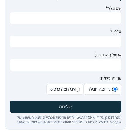
שם מלא*
טלפון*
אימייל (לא חובה)
אני מחפש/ת:
אני רוצה חבילה
אני רוצה כרטיס
שליחה
אתר זה מוגן על ידי reCAPTCHA וחלים
מדיניות הפרטיות
ו
תנאי השימוש
של
Google. לחיצה על כפתור "שליחה" מהווה הסכמה ל
תנאי השימוש של האתר
.