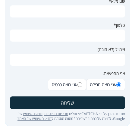
שם מלא*
טלפון*
אימייל (לא חובה)
אני מחפש/ת:
אני רוצה חבילה
אני רוצה כרטיס
שליחה
אתר זה מוגן על ידי reCAPTCHA וחלים
מדיניות הפרטיות
ו
תנאי השימוש
של
Google. לחיצה על כפתור "שליחה" מהווה הסכמה ל
תנאי השימוש של האתר
.