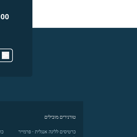
000
טורנירים מובילים
כרטיסים לליגה אנגלית - פרמייר
כר