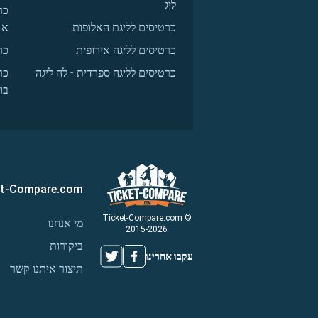
ליג
כר
כרטיסים לליגת האלופות
א
כרטיסים לליגה אירופית
כר
כרטיסים לליגה ספרדית - לה ליגה
כר
בו
et-Compare.com
© Ticket-Compare.com
מי אנחנו
2015-2026
ביקורות
עקבו אחרינו
תיצור איתנו קשר