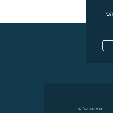
כי
כרטיסים לצ'לסי