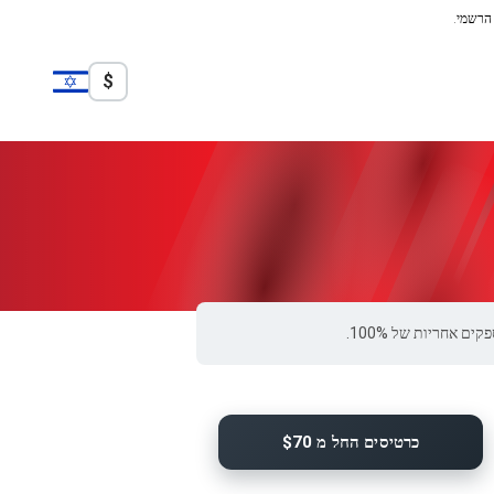
 הרשמי.
$
כרטיסים החל מ $70