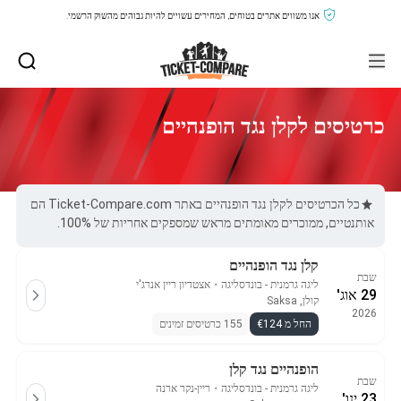
אנו משווים אתרים בטוחים, המחירים עשויים להיות גבוהים מהשוק הרשמי.
כרטיסים לקלן נגד הופנהיים
כל הכרטיסים לקלן נגד הופנהיים באתר Ticket-Compare.com הם
אותנטיים, ממוכרים מאומתים מראש שמספקים אחריות של 100%.
קלן נגד הופנהיים
שבת
ליגה גרמנית - בונדסליגה
・
אצטדיון ריין אנרג'י
29 אוג'
קולן, Saksa
2026
החל מ €124
155 כרטיסים זמינים
הופנהיים נגד קלן
שבת
ליגה גרמנית - בונדסליגה
・
ריין-נקר ארנה
23 ינו'