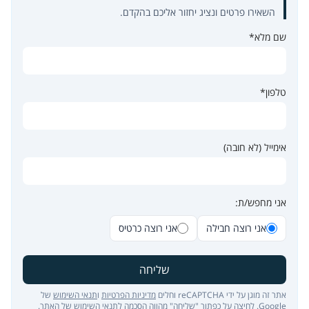
השאירו פרטים ונציג יחזור אליכם בהקדם.
שם מלא*
טלפון*
אימייל (לא חובה)
אני מחפש/ת:
אני רוצה חבילה
אני רוצה כרטיס
שליחה
אתר זה מוגן על ידי reCAPTCHA וחלים
מדיניות הפרטיות
ו
תנאי השימוש
של
Google. לחיצה על כפתור "שליחה" מהווה הסכמה ל
תנאי השימוש של האתר
.