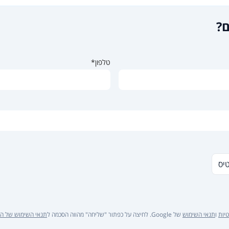
ם?
טלפון*
טיס
יות
ו
תנאי השימוש
של Google. לחיצה על כפתור "שליחה" מהווה הסכמה ל
תנאי השימוש של ה