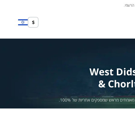
 הרשמי.
$
West Did
& Chorl