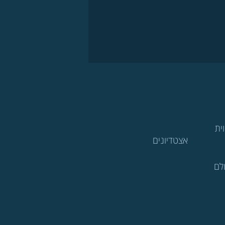
ית
אצטדיונים
לם