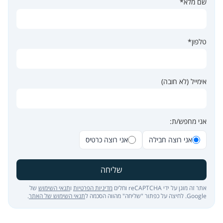
שם מלא*
טלפון*
אימייל (לא חובה)
אני מחפש/ת:
אני רוצה חבילה
אני רוצה כרטיס
שליחה
אתר זה מוגן על ידי reCAPTCHA וחלים
מדיניות הפרטיות
ו
תנאי השימוש
של
Google. לחיצה על כפתור "שליחה" מהווה הסכמה ל
תנאי השימוש של האתר
.