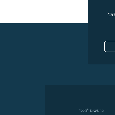
כי
כרטיסים לצ'לסי