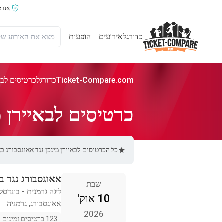
אנו 
כדורגל
אירועים
הופעות
Ticket-Compare.com
כדורגל
כרטיסים לבאי
כרטיסים לבאיירן מ
כל הכרטיסים לבאיירן מינכן נגד אאוגסבורג באתר Ticket-Compare.com הם אותנטיים, ממוכרים מאומתים מראש שמספקים אחרי
אאוגסבורג נגד בא
שבת
ליגה גרמנית - בונדסל
10 אוק'
אאוגסבורג, גרמניה
2026
123 כרטיסים זמינים