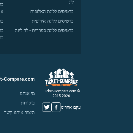
ליג
כר
כרטיסים לליגת האלופות
א
כרטיסים לליגה אירופית
כר
כרטיסים לליגה ספרדית - לה ליגה
כר
בו
et-Compare.com
© Ticket-Compare.com
מי אנחנו
2015-2026
ביקורות
עקבו אחרינו
תיצור איתנו קשר