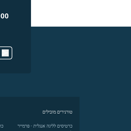
000
טורנירים מובילים
כרטיסים לליגה אנגלית - פרמייר
כר