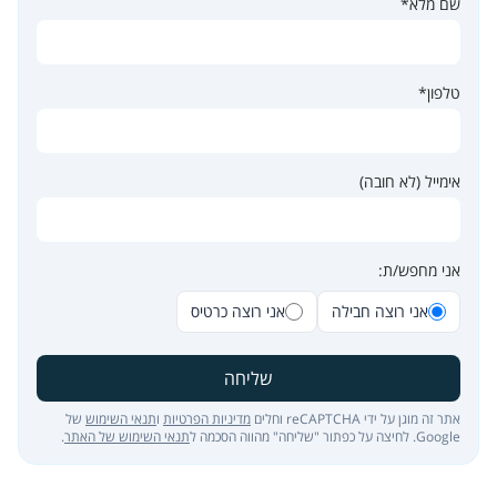
שם מלא*
טלפון*
אימייל (לא חובה)
אני מחפש/ת:
אני רוצה חבילה
אני רוצה כרטיס
שליחה
אתר זה מוגן על ידי reCAPTCHA וחלים
מדיניות הפרטיות
ו
תנאי השימוש
של
Google. לחיצה על כפתור "שליחה" מהווה הסכמה ל
תנאי השימוש של האתר
.