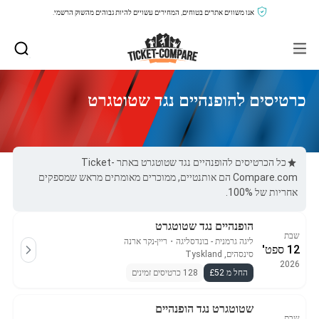
אנו משווים אתרים בטוחים, המחירים עשויים להיות גבוהים מהשוק הרשמי.
כרטיסים להופנהיים נגד שטוטגרט
כל הכרטיסים להופנהיים נגד שטוטגרט באתר Ticket-
Compare.com הם אותנטיים, ממוכרים מאומתים מראש שמספקים
אחריות של 100%.
הופנהיים נגד שטוטגרט
שבת
ליגה גרמנית - בונדסליגה
・
ריין-נקר ארנה
12 ספט'
סינסהים, Tyskland
2026
החל מ £52
128 כרטיסים זמינים
שטוטגרט נגד הופנהיים
שבת