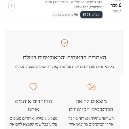
ליגה גרמנית - בונדסליגה
・
מרצדס-בנץ ארנה
6 פבר'
שטוטגרט, Tyskland
2027
החל מ £128
96 כרטיסים זמינים
האתרים הבטוחים והמאובטחים בעולם
כל האתרים עוברים בדיקות אמינות קפדניות לפני שמוצגים אצלנו
מוצאים לך את
האוהדים אוהבים
הכרטיסים הכי שווים
אותנו
השוואה מהירה ובטוחה בין כל
מעל 2.5 מיליון אוהדים סומכים
אתרי הכרטיסים בחיפוש אחד
עלינו בכל שנה שנמצא להם את