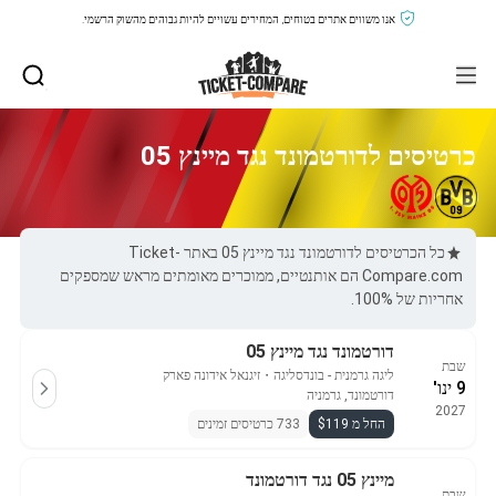
אנו משווים אתרים בטוחים, המחירים עשויים להיות גבוהים מהשוק הרשמי.
כרטיסים לדורטמונד נגד מיינץ 05
כל הכרטיסים לדורטמונד נגד מיינץ 05 באתר Ticket-
Compare.com הם אותנטיים, ממוכרים מאומתים מראש שמספקים
אחריות של 100%.
דורטמונד נגד מיינץ 05
שבת
ליגה גרמנית - בונדסליגה
・
זיגנאל אידונה פארק
9 ינו'
דורטמונד, גרמניה
2027
החל מ $119
733 כרטיסים זמינים
מיינץ 05 נגד דורטמונד
שבת