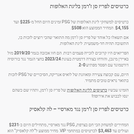
כרטיסים לפריז סן ז'רמן בליגת האלופות
כרטיסים למשחקי ליגת האלופות של PSG זמינים היום החל מ-
$225
ועד
$4,155
. המחיר הממוצע הוא
$508
.
אם תשאלו כל אוהד של פריז סן ז'רמן מה התואר שהכי רוצים לזכות בו,
התשובה תהיה חד-משמעית: ליגת האלופות.
הפריזאים היו קרובים לזכייה פעמים רבות. הם חוו אכזבה בגמר
2019/20
מול
באיירן מינכן, והודחו בצורה דרמטית בעונת
2023/24
בחצי הגמר נגד בורוסיה
דורטמונד עם הפסד מפתיע
2-0
.
היום, עם קבוצה צעירה ומאוזנת של לואיס אנריקה, הסיכויים של PSG לזכות
בתואר נראים טובים מתמיד.
הזמינו עכשיו
כרטיסים לליגת האלופות
של פריז סן ז'רמן, ותהיו שם כשהם
ינסו לכבוש את אירופה!
כרטיסים לפריז סן ז'רמן נגד מארסיי – לה קלאסיק
המחירים למשחק הכי חם בצרפת, PSG נגד מארסיי, מתחילים היום ב-
$231
ועולים עד
$3,463
לכרטיסים במתחמי VIP. מחיר ממוצע ל"לה קלאסיק" הוא