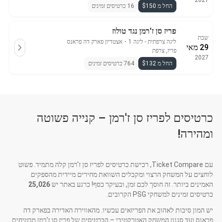
2027
החל מ $150
16 כרטיסים זמינים
פריז סן ז'רמן נגד טולוז
שבת
ליגה צרפתית - ליגה 1
・
אצטדיון פארק דה פראנס
29 מאי
פריז, צרפת
2027
החל מ $132
764 כרטיסים זמינים
כרטיסים לפריז סן ז'רמן – קנייה פשוטה
ומהירה!
עם Ticket Compare, רכישת כרטיסים לפריז סן ז'רמן קלה מתמיד. פשוט
לוחצים על המשחק הרצוי ומקבלים השוואת מחירים מיידית מהספקים
האמינים ביותר. זה חוסך לכם זמן, ובעיקר כסף! כרגע באתר יש
25,026
כרטיסים זמינים למשחקי PSG הקרובים.
יש המון סיבות לאהוב את הפריזאים עכשיו. מהאווירה האדירה בפארק דה
פראנס ועד סגנון המשחק האטרקטיבי – הכרטיסים של פריז סן ז'רמן מבטיחים