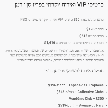
כרטיסי VIP ואירוח יוקרתי בפריז סן ז'רמן
כרגע זמינים באתר
860
כרטיסי VIP ואירוח יוקרתי למשחקי PSG.
החל מ-
$196
מחיר ממוצע
$612
הכרטיסים היוקרתיים ביותר זמינים מ-
$1,616
אנו עובדים ישירות עם ספקי האירוח הרשמיים של המועדון ומציעים את חווית
ה-VIP הכי טובה שיש בפריז. הכרטיסים מעניקים לכם צפייה מושלמת לצד
פינוקים מיוחדים כמו טרקלינים פרטיים, ארוחות גורמה ושירות פרטי.
חבילות אירוח למשחקי פריז סן ז'רמן
Espace des Trophées
– החל מ-
$196
Collective Clubs
– החל מ-
$346
Vendôme Club
–
$300
Avenue du Parc
– החל מ-
$519