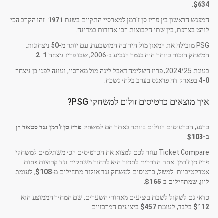
.
$634
המפגש הראשון בין פריז סן ז'רמן למארסיי התקיים בשנת
1971
. זהו הקרב הכי
לוהט בצרפת, בין שתי הקבוצות הכי אהודות במדינה.
PSG מובילה את המאזן מול היריבה המושבעת, עם יותר מ-
50
ניצחונות.
המשחק הזכור ביותר היה בגמר הגביע ב-2006, שבו פריז ניצחה
2-1
.
בעונת 2024/25, פריז השלימה דאבל ליגה מול מארסיי, ועונה לפני כן ניצחה
4-0
בפארק דה פראנס בערב בלתי נשכח.
איך מוצאים כרטיסים זולים למשחקי PSG?
כרגע, הכרטיסים הזולים ביותר באתר הם למשחק
פריז סן ז'רמן נגד סטאד רן
ב-
$103
.
Ticket Compare עוזר לכם למצוא את הכרטיסים הכי משתלמים למשחקי
פריז סן ז'רמן. אחת הדרכים לחסוך היא לבחור משחקים נגד קבוצות פחות
אטרקטיביות. למשל, כרטיסים למשחק נגד אוקזר מתחילים מ-
$108
, לעומת
ליון, שמתחילים ב-
$165
.
כדאי גם לשקול לשבת ביציעים מאחורי השערים, שם המחיר הממוצע הוא
$112
בלבד, לעומת
$457
ביציעים המרכזיים.