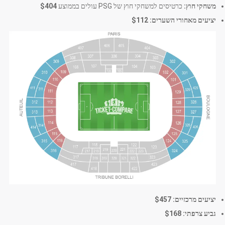
משחקי חוץ:
כרטיסים למשחקי חוץ של PSG עולים בממוצע
$404
יציעים מאחורי השערים:
$112
יציעים מרכזיים:
$457
גביע צרפתי:
$168