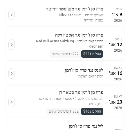
פריז סן ז'רמן נגד מנצ'סטר יונייטד
שבת
8 אוג'
משחקי ידידות
・
Ullevi Stadium
גטבורג, שוודיה
2026
פריז סן ז'רמן נגד אסטון וילה
רביעי
הסופר קאפ האירופי
・
Red Bull Arena Salzburg
12 אוג'
Kleßheim
2026
החל מ $221
222 כרטיסים זמינים
ראשון
לאנס נגד פריז סן ז'רמן
16 אוג'
הסופר קאפ הצרפתי
2026
פריז סן ז'רמן נגד סטאד רן
ראשון
ליגה צרפתית - ליגה 1
・
אצטדיון פארק דה פראנס
23 אוג'
פריז, צרפת
2026
החל מ $103
1,302 כרטיסים זמינים
ליל נגד פריז סן ז'רמן