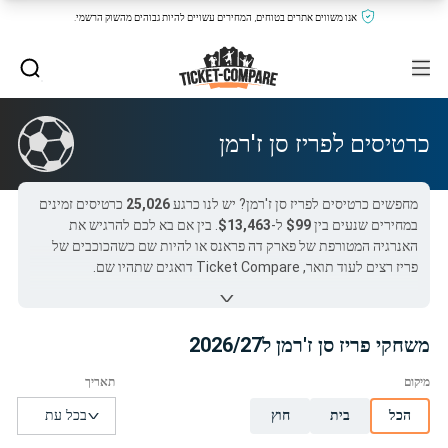
אנו משווים אתרים בטוחים, המחירים עשויים להיות גבוהים מהשוק הרשמי.
כרטיסים לפריז סן ז'רמן
מחפשים כרטיסים לפריז סן ז'רמן? יש לנו כרגע
25,026
כרטיסים זמינים
במחירים שנעים בין
$99
ל-
$13,463
. בין אם בא לכם להרגיש את
האנרגיה המטורפת של פארק דה פראנס או להיות שם כשהכוכבים של
פריז רצים לעוד תואר, Ticket Compare דואגים שתהיו שם.
המשחק היוקרתי הבא שכולם מחכים לו הוא
פריז סן ז'רמן נגד סטאד רן
ב-
$103
. אנו משווים כרטיסים למשחקי פריז סן ז'רמן מהשווקים
המובילים ומספקי הכרטיסים הרשמיים של המועדון, כדי שתוכלו לקנות
משחקי פריז סן ז'רמן ל2026/27
בראש שקט ולהיות חלק מהמסע של הפריזאים אל התהילה.
כל כרטיסי פריז סן ז'רמן ב-Ticket-Compare.com הם אותנטיים,
ממוכרים מאומתים מראש שמספקים אחריות של 100%.
הכל
בית
חוץ