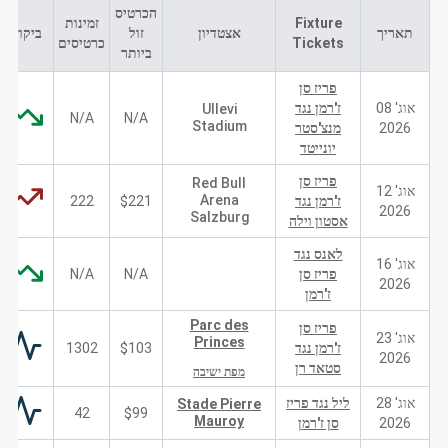
הכרטיס
Fixture
זמינות
תאריך
אצטדיון
זול
ביקוש
Tickets
כרטיסים
ביותר
פריז סן
אוג' 08
ז'רמן נגד
Ullevi
N/A
N/A
Stadium
2026
מנצ'סטר
יונייטד
פריז סן
Red Bull
אוג' 12
Arena
ז'רמן נגד
$221
222
2026
Salzburg
אסטון וילה
לאנס נגד
אוג' 16
פריז סן
N/A
N/A
2026
ז'רמן
Parc des
פריז סן
אוג' 23
Princes
ז'רמן נגד
$103
1302
2026
סטאד רן
מפת ישיבה
אוג' 28
ליל נגד פריז
Stade Pierre
42
$99
Mauroy
2026
סן ז'רמן