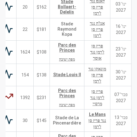
לאנס נגד
Stade
ינו' 03
Bollaert-
פריז סן
$162
20
2027
Delelis
ז'רמן
אנז'ה נגד
Stade
ינו' 16
Raymond
פריז סן
$181
22
2027
Kopa
ז'רמן
Parc des
פריז סן
ינו' 23
Princes
ז'רמן נגד
$108
1624
2027
אוסר
מפת ישיבה
מונאקו נגד
ינו' 30
Stade Louis II
פריז סן
$138
154
2027
ז'רמן
Parc des
פריז סן
פבר' 07
Princes
ז'רמן נגד
$231
1392
2027
מרסיי
מפת ישיבה
Le Mans
פבר' 13
Stade de La
נגד פריז סן
$145
30
Pincenardière
2027
ז'רמן
Parc des