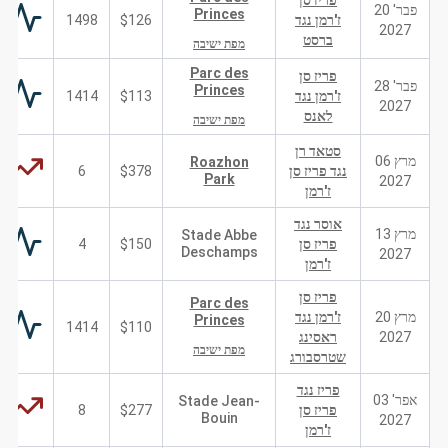
פריז סן
פבר' 20
Princes
ז'רמן נגד
$126
1498
2027
ברסט
מפת ישיבה
Parc des
פריז סן
פבר' 28
Princes
ז'רמן נגד
$113
1414
2027
לאנס
מפת ישיבה
סטאד רן
מרץ 06
Roazhon
נגד פריז סן
$378
6
Park
2027
ז'רמן
אוסר נגד
מרץ 13
Stade Abbe
פריז סן
$150
4
Deschamps
2027
ז'רמן
פריז סן
Parc des
מרץ 20
ז'רמן נגד
Princes
1414
$110
2027
ראסינג
מפת ישיבה
שטרסבורג
פריז נגד
אפר' 03
Stade Jean-
פריז סן
$277
8
Bouin
2027
ז'רמן