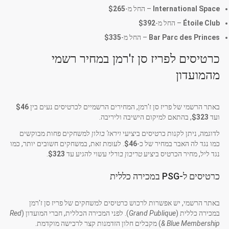
International Space
– החל מ-
$265
Étoile Club
– החל מ-
$392
Bar Parc des Princes
– החל מ-
$335
כרטיסים לפריז סן ז'רמן במחיר רשמי
מהמועדון
באתר הרשמי של פריז סן ז'רמן, המחירים הרשמיים לכרטיסים נעים בין
$46
ועד
$323
, בהתאם למיקום הישיבה וליריבה.
לדוגמה, ניתן לקנות כרטיסים ביציעי
ויראז' בולון
למשחקים פחות מבוקשים
כמו נגד לה האבר במחיר של כ-
$46
. לעומת זאת, במשחקים חשובים יותר, כמו
נגד ליל, מחיר הכרטיס ביציע
טריבון בורלי
עשוי להגיע עד
$323
.
כרטיסים ל-PSG במכירה כללית
באתר הרשמי, יש אפשרות לרכוש כרטיסים למשחקים של פריז סן ז'רמן
במכירה כללית (
Grand Publique
). לפני המכירה הכללית, חברי המועדון (
Red
& Blue Membership
) מקבלים חלון הזדמנות קצר לרכישה מוקדמת.