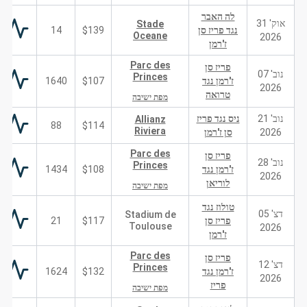
לה האבר
אוק' 31
Stade
נגד פריז סן
$139
14
Oceane
2026
ז'רמן
Parc des
פריז סן
נוב' 07
Princes
ז'רמן נגד
$107
1640
2026
טרואה
מפת ישיבה
נוב' 21
ניס נגד פריז
Allianz
88
$114
Riviera
2026
סן ז'רמן
Parc des
פריז סן
נוב' 28
Princes
ז'רמן נגד
$108
1434
2026
לוריאן
מפת ישיבה
טולוז נגד
דצ' 05
Stadium de
פריז סן
$117
21
Toulouse
2026
ז'רמן
Parc des
פריז סן
דצ' 12
Princes
ז'רמן נגד
$132
1624
2026
פריז
מפת ישיבה