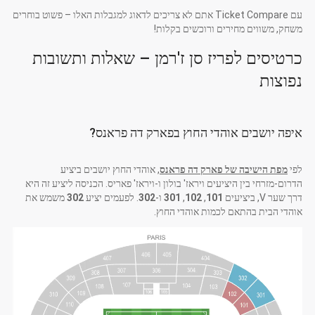
עם Ticket Compare אתם לא צריכים לדאוג למגבלות האלו – פשוט בוחרים
משחק, משווים מחירים ורוכשים בקלות!
כרטיסים לפריז סן ז'רמן – שאלות ותשובות
נפוצות
איפה יושבים אוהדי החוץ בפארק דה פראנס?
לפי
מפת הישיבה של פארק דה פראנס
, אוהדי החוץ יושבים ביציע
הדרום-מזרחי בין היציעים ויראז' בולון ו-ויראז' פאריס. הכניסה ליציע זה היא
דרך שער V, ביציעים
101
,
102
,
301
ו-
302
. לפעמים יציע
302
משמש את
אוהדי הבית בהתאם לכמות אוהדי החוץ.