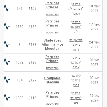
Parc des
פריז סן
אפר' 10
Princes
ז'רמן נגד לה
$105
946
2027
האבר
מפת ישיבה
Parc des
פריז סן
אפר' 17
Princes
ז'רמן נגד
$132
1580
2027
ליל
מפת ישיבה
לוריאן נגד
Stade Yves
אפר' 24
Allainmat - Le
פריז סן
$138
8
2027
Moustoir
ז'רמן
Parc des
פריז סן
מאי 01
Princes
ז'רמן נגד
$128
1572
2027
אנז'ה
מפת ישיבה
ליון נגד
מאי 09
Groupama
פריז סן
$127
184
Stadium
2027
ז'רמן
Parc des
פריז סן
מאי 16
Princes
ז'רמן נגד
$113
1380
2027
ניס
מפת ישיבה