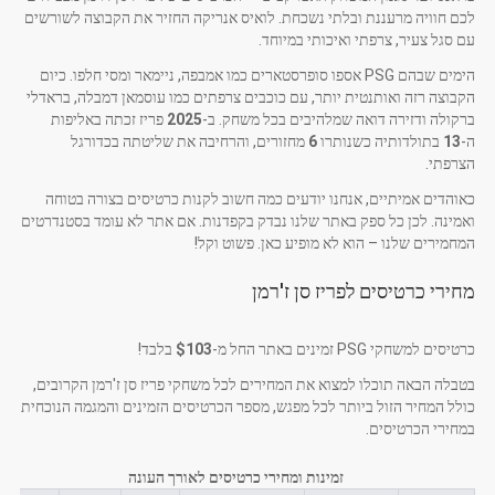
לכם חוויה מרעננת ובלתי נשכחת. לואיס אנריקה החזיר את הקבוצה לשורשים
עם סגל צעיר, צרפתי ואיכותי במיוחד.
הימים שבהם PSG אספו סופרסטארים כמו אמבפה, ניימאר ומסי חלפו. כיום
הקבוצה רזה ואותנטית יותר, עם כוכבים צרפתים כמו עוסמאן דמבלה, בראדלי
ברקולה ודזירה דואה שמלהיבים בכל משחק. ב-
2025
פריז זכתה באליפות
ה-
13
בתולדותיה כשנותרו
6
מחזורים, והרחיבה את שליטתה בכדורגל
הצרפתי.
כאוהדים אמיתיים, אנחנו יודעים כמה חשוב לקנות כרטיסים בצורה בטוחה
ואמינה. לכן כל ספק באתר שלנו נבדק בקפדנות. אם אתר לא עומד בסטנדרטים
המחמירים שלנו – הוא לא מופיע כאן. פשוט וקל!
מחירי כרטיסים לפריז סן ז'רמן
כרטיסים למשחקי PSG זמינים באתר החל מ-
$103
בלבד!
בטבלה הבאה תוכלו למצוא את המחירים לכל משחקי פריז סן ז'רמן הקרובים,
כולל המחיר הזול ביותר לכל מפגש, מספר הכרטיסים הזמינים והמגמה הנוכחית
במחירי הכרטיסים.
זמינות ומחירי כרטיסים לאורך העונה