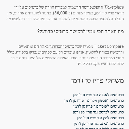
Ticketplace
זו הפלטפורמה הרשמית למכירה חוזרת של כרטיסים על ידי
אוהדי פריז סן ז'רמן, בעיקר מנויים (כ-
36,000
). בניגוד למועדונים אחרים, אין
הגבלה על מספר הפעמים שמנוי יכול למכור את הכרטיס שלו דרך הפלטפורמה.
מה האתר הכי אמין לרכישת כרטיסי כדורגל?
Ticket Compare מבטיח שכל
כרטיסי הכדורגל
באתר הם אותנטיים
והרכישה בטוחה לחלוטין. אנחנו עובדים רק עם ספקים שנבדקו בקפידה, כולל
אתרי המכירה הידועים ביותר וסוכני האירוח הרשמיים של המועדונים – כדי
לתת לכם ראש שקט בכל קנייה.
משחקי פריז סן ז'רמן
כרטיסים לאנז'ה נגד פריז סן ז'רמן
כרטיסים לאסטון וילה נגד פריז סן ז'רמן
כרטיסים לאוסר נגד פריז סן ז'רמן
כרטיסים לברסט נגד פריז סן ז'רמן
כרטיסים למץ נגד פריז סן ז'רמן
כרטיסים לנאנט נגד פריז סן ז'רמן