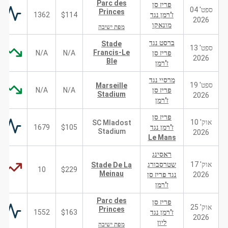
Parc des
פריז סן
ספט' 04
Princes
ז'רמן נגד
$114
1362
2026
מונאקו
מפת ישיבה
ברסט נגד
Stade
ספט' 13
Francis-Le
פריז סן
N/A
N/A
2026
Ble
ז'רמן
מרסיי נגד
ספט' 19
Marseille
פריז סן
N/A
N/A
Stadium
2026
ז'רמן
פריז סן
אוק' 10
SC Mladost
ז'רמן נגד
$105
1679
Stadium
2026
Le Mans
ראסינג
אוק' 17
שטרסבורג
Stade De La
10
$229
Meinau
2026
נגד פריז סן
ז'רמן
Parc des
פריז סן
אוק' 25
Princes
ז'רמן נגד
$163
1552
2026
ליון
מפת ישיבה