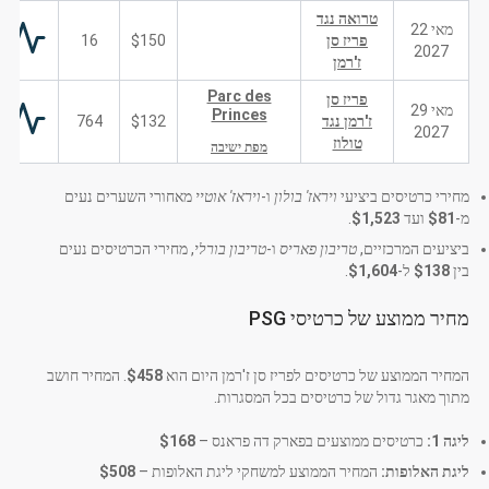
טרואה נגד
מאי 22
פריז סן
$150
16
2027
ז'רמן
Parc des
פריז סן
מאי 29
Princes
ז'רמן נגד
$132
764
2027
טולוז
מפת ישיבה
מחירי כרטיסים ביציעי
ויראז' בולון
ו-
ויראז' אוטיי
מאחורי השערים נעים
מ-
$81
ועד
$1,523
.
ביציעים המרכזיים,
טריבון פאריס
ו-
טריבון בורלי
, מחירי הכרטיסים נעים
בין
$138
ל-
$1,604
.
מחיר ממוצע של כרטיסי PSG
המחיר הממוצע של כרטיסים לפריז סן ז'רמן היום הוא
$458
. המחיר חושב
מתוך מאגר גדול של כרטיסים בכל המסגרות.
ליגה 1:
כרטיסים ממוצעים בפארק דה פראנס –
$168
ליגת האלופות:
המחיר הממוצע למשחקי ליגת האלופות –
$508