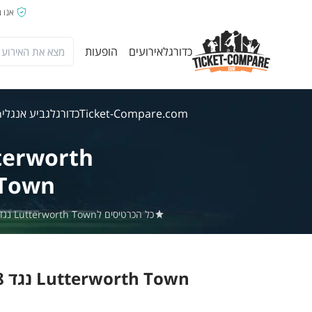
אנו 
כדורגל
אירועים
הופעות
Ticket-Compare.com
כדורגל
גביע אנגלי
wn
terworth
Town
כל הכרטיסים לLutterworth Town נגד Hereford Pegasus באתר Ticket-Compare.com הם אותנטיים, ממוכרים מאומתים מראש שמספקים אחריות של 100%.
Lutterworth Town נגד Hereford Pegasus 8 אוג' 2026