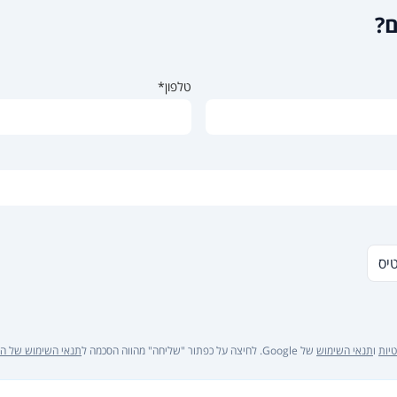
ם?
טלפון*
טיס
יות
ו
תנאי השימוש
של Google. לחיצה על כפתור "שליחה" מהווה הסכמה ל
תנאי השימוש של ה