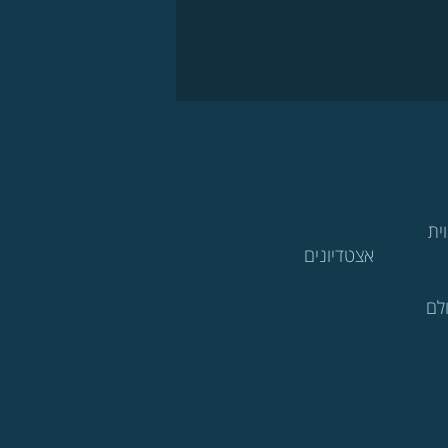
ית
אצטדיונים
לם