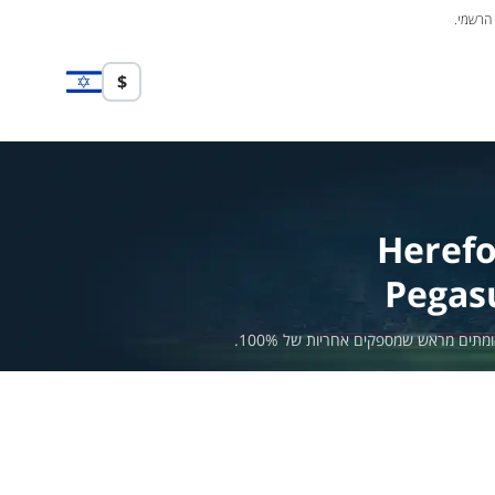
 הרשמי.
$
Heref
Pegas