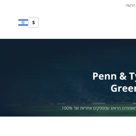
 הרשמי.
$
Penn & T
Gree