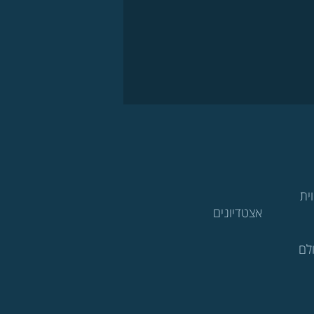
ית
אצטדיונים
לם