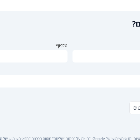
ם?
טלפון*
טיס
יות
ו
תנאי השימוש
של Google. לחיצה על כפתור "שליחה" מהווה הסכמה ל
תנאי השימוש של ה