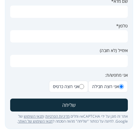
שם מלא*
טלפון*
אימייל (לא חובה)
אני מחפש/ת:
אני רוצה חבילה
אני רוצה כרטיס
שליחה
אתר זה מוגן על ידי reCAPTCHA וחלים
מדיניות הפרטיות
ו
תנאי השימוש
של
Google. לחיצה על כפתור "שליחה" מהווה הסכמה ל
תנאי השימוש של האתר
.