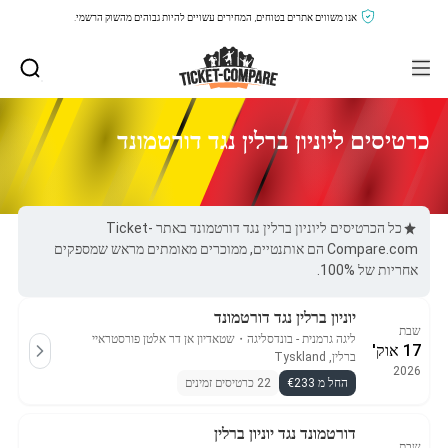
אנו משווים אתרים בטוחים, המחירים עשויים להיות גבוהים מהשוק הרשמי.
כרטיסים ליוניון ברלין נגד דורטמונד
כל הכרטיסים ליוניון ברלין נגד דורטמונד באתר Ticket-
Compare.com הם אותנטיים, ממוכרים מאומתים מראש שמספקים
אחריות של 100%.
יוניון ברלין נגד דורטמונד
שבת
ליגה גרמנית - בונדסליגה
・
שטאדיון אן דר אלטן פורסטראיי
17 אוק'
ברלין, Tyskland
2026
החל מ €233
22 כרטיסים זמינים
דורטמונד נגד יוניון ברלין
שבת