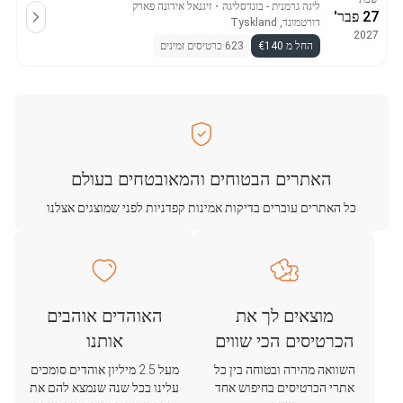
ליגה גרמנית - בונדסליגה
・
זיגנאל אידונה פארק
27 פבר'
דורטמונד, Tyskland
2027
החל מ €140
623 כרטיסים זמינים
האתרים הבטוחים והמאובטחים בעולם
כל האתרים עוברים בדיקות אמינות קפדניות לפני שמוצגים אצלנו
מוצאים לך את
האוהדים אוהבים
הכרטיסים הכי שווים
אותנו
השוואה מהירה ובטוחה בין כל
מעל 2.5 מיליון אוהדים סומכים
אתרי הכרטיסים בחיפוש אחד
עלינו בכל שנה שנמצא להם את