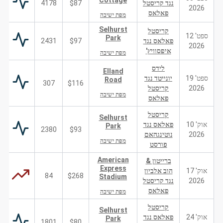
Cottage
נגד קריסטל
$87
4178
2026
פאלאס
מפת ישיבה
Selhurst
קריסטל
ספט' 12
Park
פאלאס נגד
$97
2431
2026
איפסוויץ'
מפת ישיבה
לידס
Elland
ספט' 19
יונייטד נגד
Road
307
$116
2026
קריסטל
מפת ישיבה
פאלאס
קריסטל
Selhurst
אוק' 10
פאלאס נגד
Park
2380
$93
2026
נוטינגהאם
מפת ישיבה
פורסט
American
ברייטון &
Express
אוק' 17
הוב אלביון
84
$268
Stadium
2026
נגד קריסטל
פאלאס
מפת ישיבה
קריסטל
Selhurst
אוק' 24
פאלאס נגד
Park
1801
$80