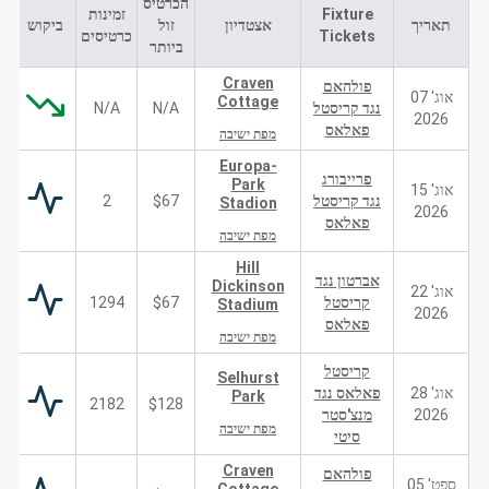
הכרטיס
Fixture
זמינות
תאריך
אצטדיון
זול
ביקוש
Tickets
כרטיסים
ביותר
Craven
פולהאם
אוג' 07
Cottage
נגד קריסטל
N/A
N/A
2026
פאלאס
מפת ישיבה
Europa-
פרייבורג
Park
אוג' 15
נגד קריסטל
$67
2
Stadion
2026
פאלאס
מפת ישיבה
Hill
אברטון נגד
Dickinson
אוג' 22
קריסטל
$67
1294
Stadium
2026
פאלאס
מפת ישיבה
קריסטל
Selhurst
אוג' 28
פאלאס נגד
Park
2182
$128
2026
מנצ'סטר
מפת ישיבה
סיטי
Craven
פולהאם
ספט' 05