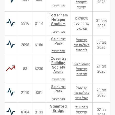
2026
ניוקאסל
מפת ישיבה
יונייטד
Tottenham
טוטנהאם
Hotspur
אוק' 31
נגד קריסטל
$114
5516
Stadium
2026
פאלאס
מפת ישיבה
Selhurst
קריסטל
נוב' 07
Park
פאלאס נגד
$186
2098
2026
ליברפול
מפת ישיבה
Coventry
Building
קובנטרי נגד
נוב' 21
Society
קריסטל
$230
83
2026
Arena
פאלאס
מפת ישיבה
Selhurst
קריסטל
נוב' 28
Park
פאלאס נגד
$81
2110
2026
האל סיטי
מפת ישיבה
Stamford
צ'לסי נגד
דצ' 02
Bridge
קריסטל
$133
8704
2026