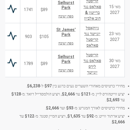
קריסטל
Selhurst
מאי 15
פאלאס נגד
Park
1741
$89
2027
ברייטון &
מפת ישיבה
הוב אלביון
ניוקאסל
St James'
מאי 23
יונייטד נגד
Park
903
$105
2027
קריסטל
מפת ישיבה
פאלאס
קריסטל
Selhurst
מאי 30
פאלאס נגד
Park
1789
$89
2027
לידס
מפת ישיבה
יונייטד
מחירי כרטיסים מאחורי השערים נעים כרגע בין
$97
ל-
$6,238
.
יציע
ווייטהורס ליין
: מ-
$121
עד
$2,666
, ויציע
הולמסדייל רואד
: מ-
$128
עד
$2,693
.
מחירי כרטיסים לאורך המגרש: מ-
$93
ועד
$2,666
.
יציע
ארתור ווייט
: מ-
$92
עד
$1,635
, ויציע
המיין סטנד
: מ-
$122
עד
.
$2,666