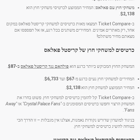
משחקי חוץ עם פאלאס:
המחיר הממוצע לכרטיסי משחקי חוץ הוא
.
$2,138
ב-Ticket Compare תמצאו מאות כרטיסים למשחקי קריסטל פאלאס במקום
אחד, רק מאתרים אמינים. המחירים משתנים בכל רגע, אז אל תפספסו אם
מצאתם מחיר משתלם!
כרטיסים למשחקי חוץ של קריסטל פאלאס
המשחק החוץ המבוקש ביותר כרגע הוא
פולהאם נגד קריסטל פאלאס
ב-
$87
.
המחירים למשחקי חוץ נעים כרגע מ-
$67
ועד
$6,733
.
המחיר הממוצע למשחק חוץ הוא
$2,138
.
ב-Ticket Compare קל להזמין כרטיסים למשחקי חוץ. פשוט בחרו את
המשחק הרצוי וחפשו כרטיסים המסומנים ב-
"Crystal Palace Fans"
או
"Away
.
Fans"
בניגוד למועדון שדורש נקודות נאמנות, אצלנו אין מגבלות – זו הדרך הכי
בטוחה להשיג כרטיסים למשחקי חוץ.
כרטיסים לקריסטל פאלאס נגד ברייטון