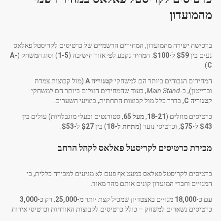
מהמועדון
ברכישה ישירה מהמועדון, המחירים הרשמיים של כרטיסים לקריסטל פאלאס
נעים בין
$59
ל-
$100
. המחיר נקבע לפי אזור הישיבה (
1-5
) וסוג המשחק (
A-
).
C
המחירים הגבוהים ביותר הם למשחקי
קטגוריה A
(מול קבוצות צמרת
וברייטון), ב-
Main Stand
, בעוד שהמחירים הזולים ביותר הם למשחקי
קטגוריה C
, בדרך כלל מול קבוצות התחתית, ביציעי השערים.
כרטיסים מוזלים (
18-21
,
מעל 65
, סטודנטים ובעלי מוגבלויות) עולים בין
$43
ל-
$75
, וכרטיסי נוער (
מתחת ל-18
) בין
$27
ל-
$53
.
מכירת כרטיסים לקריסטל פאלאס לקהל הרחב
כרטיסים לקריסטל פאלאס כמעט אף פעם לא מגיעים למכירה כללית, כי
המנויים וחברי המועדון קונים אותם מהר מאוד.
עם כ-
18,000
מנויים באצטדיון שמכיל קצת יותר מ-
25,000
, רק כ-
3,000
כרטיסים נשארים למשחק – כולל כרטיסים לקבוצות האורחות וכרטיסי אירוח.