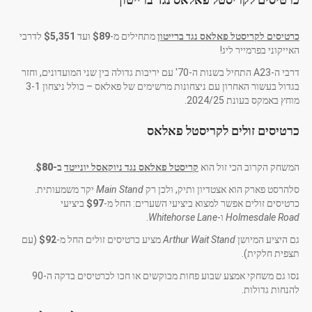
כרטיסים לקריסטל פאלאס נגד ברייטון
מתחילים מ-
$89
ועד
$5,351
לדרבי
האייקוני בפרמייר ליג!
דרבי ה-A23 התחיל בשנות ה-70' עם יריבות גדולה בין שני המועדונים, וחזר
בגדול בעשור האחרון עם ניצחונות מרשימים של פאלאס – כולל ניצחון 3-1
מוחץ באמקס בעונת 2024/25.
כרטיסים זולים לקריסטל פאלאס
המשחק הקרוב הכי זול הוא
קריסטל פאלאס נגד ניוקאסל יונייטד
ב-
$80
.
סלהרסט פארק הוא אצטדיון ותיק, ולכן רק
Main Stand
יקר משמעותית.
כרטיסים זולים אפשר למצוא ביציעי השערים: החל מ-
$97
ביציעי
Holmesdale Road
ו-
Whitehorse Lane
.
גם היציע המיושן
Arthur Wait Stand
מציע כרטיסים זולים החל מ-
$92
(עם
תצפית חלקית).
נסו גם משחקי אמצע שבוע פחות מבוקשים או חכו לכרטיסים בדקה ה-90
להנחות גדולות.