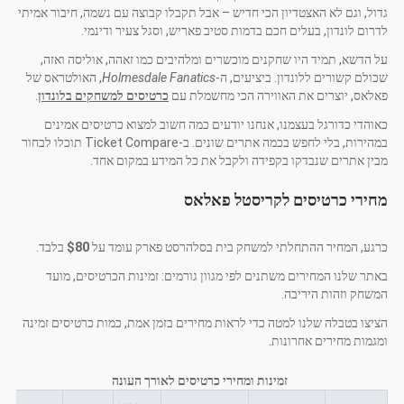
גדול, וגם לא האצטדיון הכי חדיש – אבל תקבלו קבוצה עם נשמה, חיבור אמיתי
לדרום לונדון, בעלים חכם בדמות סטיב פאריש, וסגל צעיר ודינמי.
על הדשא, תמיד היו שחקנים מוכשרים ומלהיבים כמו זאהה, אוליסה ואזה,
שכולם קשורים ללונדון. ביציעים, ה-
Holmesdale Fanatics
, האולטראס של
פאלאס, יוצרים את האווירה הכי מחשמלת עם
כרטיסים למשחקים בלונדון
.
כאוהדי כדורגל בעצמנו, אנחנו יודעים כמה חשוב למצוא כרטיסים אמינים
במהירות, בלי לחפש בכמה אתרים שונים. ב-Ticket Compare תוכלו לבחור
מבין אתרים שנבדקו בקפידה ולקבל את כל המידע במקום אחד.
מחירי כרטיסים לקריסטל פאלאס
כרגע, המחיר ההתחלתי למשחק בית בסלהרסט פארק עומד על
$80
בלבד.
באתר שלנו המחירים משתנים לפי מגוון גורמים: זמינות הכרטיסים, מועד
המשחק וזהות היריבה.
הציצו בטבלה שלנו למטה כדי לראות מחירים בזמן אמת, כמות כרטיסים זמינה
ומגמות מחירים אחרונות.
זמינות ומחירי כרטיסים לאורך העונה