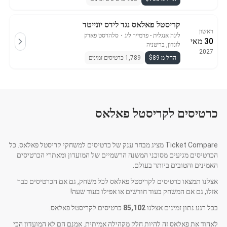
קריסטל פאלאס נגד לידס יונייטד
ראשון
ליגה אנגלית - פרמייר ליג
・
סלהרסט פארק
30 מאי
לונדון, בריטניה
2027
החל מ $89
1,789 כרטיסים זמינים
כרטיסים לקריסטל פאלאס
Ticket Compare מציג מבחר ענק של כרטיסים למשחקי קריסטל פאלאס. כל
הכרטיסים מגיעים מסוכני המשנה הרשמיים של המועדון ומאתרי הכרטיסים
האמינים והטובים ביותר בעולם.
אצלנו תמצאו כרטיסים לקריסטל פאלאס לכל משחק, גם אם הכרטיסים כבר
אזלו, גם אם המשחק בעוד חודשים או אפילו בעוד שעה!
בכל רגע נתון זמינים אצלנו
85,102
כרטיסים לקריסטל פאלאס.
לאהוד את פאלאס זה להיות חלק מקהילה אמיתית. אמנם הם לא המועדון הכי