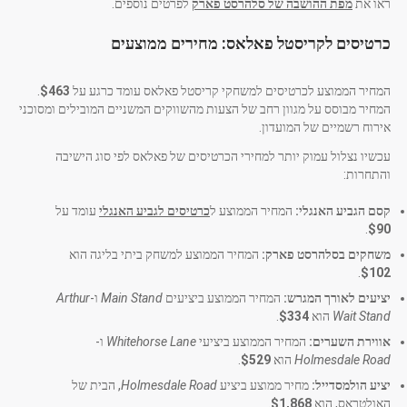
ראו את
מפת ההושבה של סלהרסט פארק
לפרטים נוספים.
כרטיסים לקריסטל פאלאס: מחירים ממוצעים
המחיר הממוצע לכרטיסים למשחקי קריסטל פאלאס עומד כרגע על
$463
.
המחיר מבוסס על מגוון רחב של הצעות מהשווקים המשניים המובילים ומסוכני
אירוח רשמיים של המועדון.
עכשיו נצלול עמוק יותר למחירי הכרטיסים של פאלאס לפי סוג הישיבה
והתחרות:
קסם הגביע האנגלי:
המחיר הממוצע ל
כרטיסים לגביע האנגלי
עומד על
.
$90
משחקים בסלהרסט פארק:
המחיר הממוצע למשחק ביתי בליגה הוא
.
$102
יציעים לאורך המגרש:
המחיר הממוצע ביציעים
Main Stand
ו-
Arthur
Wait Stand
הוא
$334
.
אווירת השערים:
המחיר הממוצע ביציעי
Whitehorse Lane
ו-
Holmesdale Road
הוא
$529
.
יציע הולמסדייל:
מחיר ממוצע ביציע
Holmesdale Road
, הבית של
האולטראס, הוא
$1,868
.