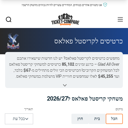
אנו משווים אתרים בטוחים, המחירים עשויים להיות גבוהים מהשוק הרשמי.
כרטיסים לקריסטל פאלאס
מחפשים כרטיסים לקריסטל פאלאס? יש לנו חדשות שישאירו אתכם
Glad All Over
– כרגע זמינים
85,102
כרטיסים למשחקי קריסטל פאלאס
לכל המשחקים הקרובים! הכרטיסים הכי זולים מתחילים מ-
$67
בלבד,
ועד
$45,255
לאלו שמחפשים חוויית VIP מושלמת במשחקי פאלאס.
המשחק של פאלאס שנחטף כרגע ב-Ticket Compare הוא
קריסטל
פאלאס נגד מנצ'סטר סיטי
ב-
$128
. אנחנו מציעים כרטיסים כלליים
וכרטיסי אירוח יוקרתיים למשחקי קריסטל פאלאס ממבחר ספקים, כך
משחקי קריסטל פאלאס ל2026/27
שתוכלו למצוא בקלות את המחיר והמיקום המושלם – בין אם המשחק
בסלהרסט פארק או במשחקי חוץ.
כל כרטיסי קריסטל פאלאס ב-Ticket-Compare.com הם אותנטיים,
הכל
בית
חוץ
ממוכרים מאומתים מראש שמספקים אחריות של 100%.