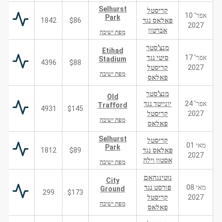
Selhurst
קריסטל
אפר' 10
Park
פאלאס נגד
$86
1842
2027
אברטון
מפת ישיבה
מנצ'סטר
Etihad
אפר' 17
סיטי נגד
Stadium
4396
$88
2027
קריסטל
מפת ישיבה
פאלאס
מנצ'סטר
Old
אפר' 24
יונייטד נגד
Trafford
4931
$145
2027
קריסטל
מפת ישיבה
פאלאס
Selhurst
קריסטל
מאי 01
Park
פאלאס נגד
$89
1812
2027
אסטון וילה
מפת ישיבה
נוטינגהאם
City
מאי 08
פורסט נגד
Ground
299
$173
2027
קריסטל
מפת ישיבה
פאלאס