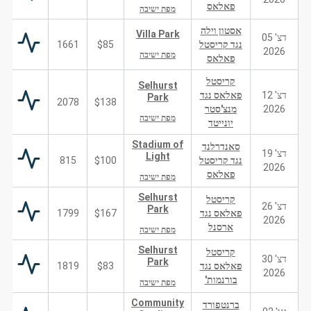
פאלאס
מפת ישיבה
אסטון וילה
Villa Park
דצ' 05
נגד קריסטל
$85
1661
2026
מפת ישיבה
פאלאס
קריסטל
Selhurst
דצ' 12
פאלאס נגד
Park
2078
$138
2026
מנצ'סטר
מפת ישיבה
יונייטד
Stadium of
סאנדרלנד
דצ' 19
Light
נגד קריסטל
$100
815
2026
פאלאס
מפת ישיבה
Selhurst
קריסטל
דצ' 26
Park
פאלאס נגד
$167
1799
2026
ארסנל
מפת ישיבה
Selhurst
קריסטל
דצ' 30
Park
פאלאס נגד
$83
1819
2026
בורנמות'
מפת ישיבה
Community
ברנטפורד