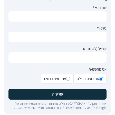
שם מלא*
טלפון*
אימייל (לא חובה)
אני מחפש/ת:
אני רוצה חבילה
אני רוצה כרטיס
שליחה
אתר זה מוגן על ידי reCAPTCHA וחלים
מדיניות הפרטיות
ו
תנאי השימוש
של
Google. לחיצה על כפתור "שליחה" מהווה הסכמה ל
תנאי השימוש של האתר
.