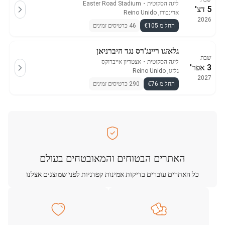
ליגה הסקוטית
・
Easter Road Stadium
5 דצ'
אדינבורו, Reino Unido
2026
החל מ €105
46 כרטיסים זמינים
גלאזגו ריינג'רס נגד היברניאן
שבת
ליגה הסקוטית
・
אצטדיון אייברוקס
3 אפר'
גלזגו, Reino Unido
2027
החל מ €76
290 כרטיסים זמינים
האתרים הבטוחים והמאובטחים בעולם
כל האתרים עוברים בדיקות אמינות קפדניות לפני שמוצגים אצלנו