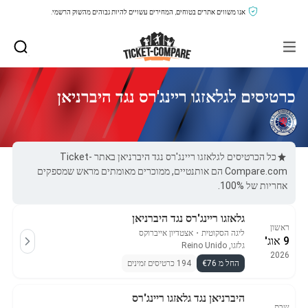
אנו משווים אתרים בטוחים, המחירים עשויים להיות גבוהים מהשוק הרשמי.
כרטיסים לגלאזגו ריינג'רס נגד היברניאן
כל הכרטיסים לגלאזגו ריינג'רס נגד היברניאן באתר Ticket-
Compare.com הם אותנטיים, ממוכרים מאומתים מראש שמספקים
אחריות של 100%.
גלאזגו ריינג'רס נגד היברניאן
ראשון
ליגה הסקוטית
・
אצטדיון אייברוקס
9 אוג'
גלזגו, Reino Unido
2026
החל מ €76
194 כרטיסים זמינים
היברניאן נגד גלאזגו ריינג'רס
שבת