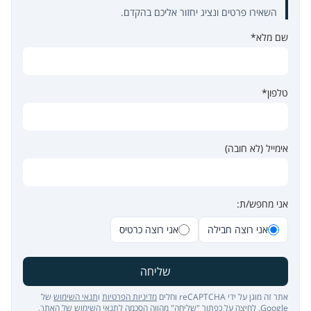
השאירו פרטים ונציג יחזור אליכם בהקדם.
שם מלא*
טלפון*
אימייל (לא חובה)
אני מחפש/ת:
אני רוצה חבילה
אני רוצה כרטיס
שליחה
אתר זה מוגן על ידי reCAPTCHA וחלים
מדיניות הפרטיות
ו
תנאי השימוש
של
Google. לחיצה על כפתור "שליחה" מהווה הסכמה ל
תנאי השימוש של האתר
.