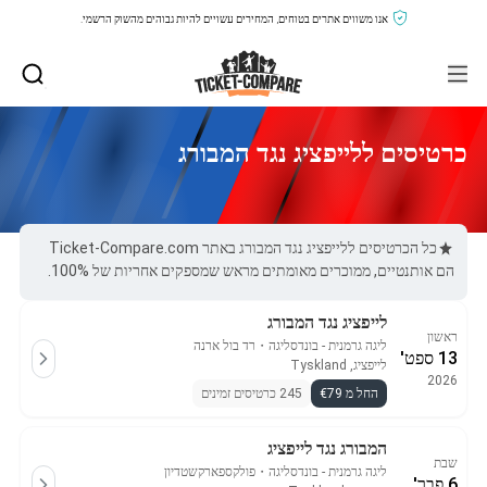
אנו משווים אתרים בטוחים, המחירים עשויים להיות גבוהים מהשוק הרשמי.
כרטיסים ללייפציג נגד המבורג
כל הכרטיסים ללייפציג נגד המבורג באתר Ticket-Compare.com
הם אותנטיים, ממוכרים מאומתים מראש שמספקים אחריות של 100%.
לייפציג נגד המבורג
ראשון
ליגה גרמנית - בונדסליגה
・
רד בול ארנה
13 ספט'
לייפציג, Tyskland
2026
החל מ €79
245 כרטיסים זמינים
המבורג נגד לייפציג
שבת
ליגה גרמנית - בונדסליגה
・
פולקספארקשטדיון
6 פבר'