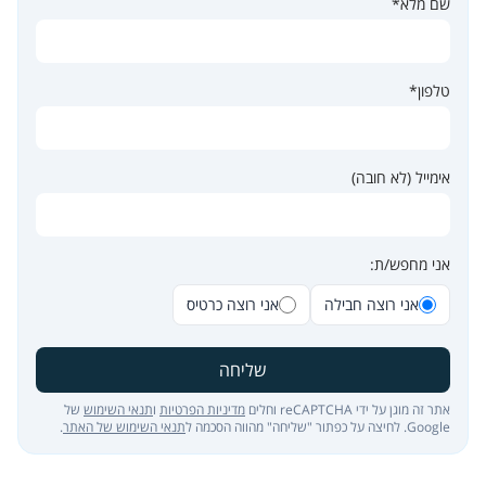
שם מלא*
טלפון*
אימייל (לא חובה)
אני מחפש/ת:
אני רוצה חבילה
אני רוצה כרטיס
שליחה
אתר זה מוגן על ידי reCAPTCHA וחלים
מדיניות הפרטיות
ו
תנאי השימוש
של
Google. לחיצה על כפתור "שליחה" מהווה הסכמה ל
תנאי השימוש של האתר
.