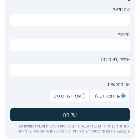
שם מלא*
טלפון*
אימייל (לא חובה)
אני מחפש/ת:
אני רוצה חבילה
אני רוצה כרטיס
שליחה
אתר זה מוגן על ידי reCAPTCHA וחלים
מדיניות הפרטיות
ו
תנאי השימוש
של
Google. לחיצה על כפתור "שליחה" מהווה הסכמה ל
תנאי השימוש של האתר
.