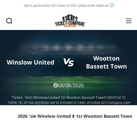
אנו משווים אתרים בטוחים, המחירים עשויים להיות גבוהים מהשוק הרשמי.
Wootton
Winslow United
Bassett Town
08/08/2026
כל הכרטיסים לWootton Bassett Town נגד Winslow United באתר Ticket-
Compare.com הם אותנטיים, ממוכרים מאומתים מראש שמספקים אחריות של 100%.
Wootton Bassett Town נגד Winslow United 8 אוג' 2026