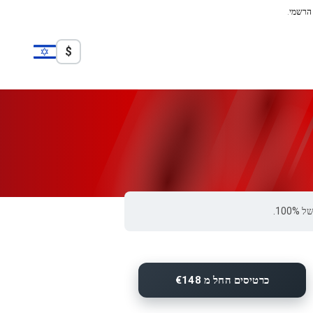
 הרשמי.
$
כרטיסים החל מ €148