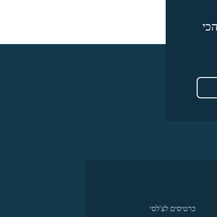
כי
כרטיסים לצ'לסי