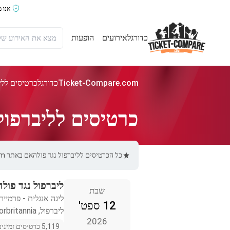
אנו 
כדורגל
אירועים
הופעות
Ticket-Compare.com
כדורגל
כרטיסים ללי
כרטיסים לליברפול
כל הכרטיסים לליברפול נגד פולהאם באתר Ticket-Compare.com הם אותנטיים, ממוכרים מאומתים מראש שמספקים אחריות של 100%.
ליברפול נגד פול
שבת
ליגה אנגלית - פרמייר 
12 ספט'
ליברפול, Storbritannia
2026
5,119 כרטיסים זמינים