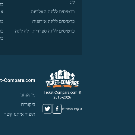
ליג
כר
כרטיסים לליגת האלופות
א
כרטיסים לליגה אירופית
כר
כרטיסים לליגה ספרדית - לה ליגה
כר
בו
et-Compare.com
© Ticket-Compare.com
מי אנחנו
2015-2026
ביקורות
עקבו אחרינו
תיצור איתנו קשר