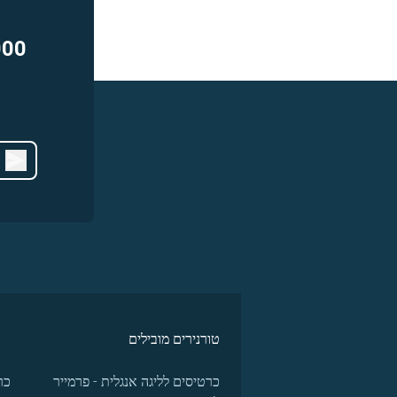
000
טורנירים מובילים
כרטיסים לליגה אנגלית - פרמייר
כר