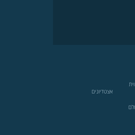
ית
אצטדיונים
לם