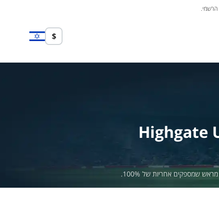
 הרשמי.
$
Highgate 