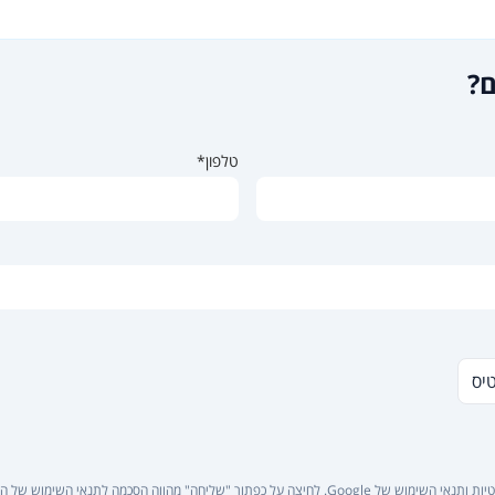
ם?
טלפון*
טיס
יות
ו
תנאי השימוש
של Google. לחיצה על כפתור "שליחה" מהווה הסכמה ל
תנאי השימוש של ה