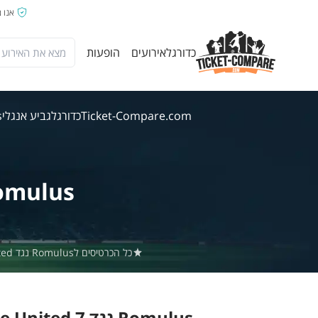
אנו 
כדורגל
אירועים
הופעות
Ticket-Compare.com
כדורגל
גביע אנגלי
us
omulus
כל הכרטיסים לRomulus נגד Highgate United באתר Ticket-Compare.com הם אותנטיים, ממוכרים מאומתים מראש שמספקים אחריות של 100%.
Romulus נגד Highgate United 7 אוג' 2026