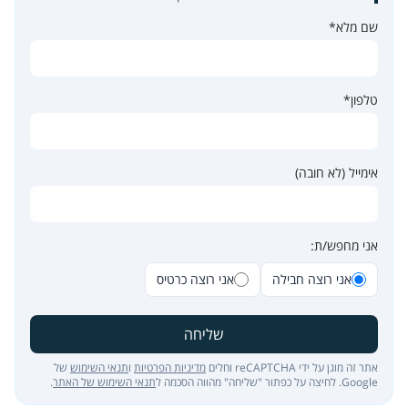
שם מלא*
טלפון*
אימייל (לא חובה)
אני מחפש/ת:
אני רוצה חבילה
אני רוצה כרטיס
שליחה
אתר זה מוגן על ידי reCAPTCHA וחלים
מדיניות הפרטיות
ו
תנאי השימוש
של
Google. לחיצה על כפתור "שליחה" מהווה הסכמה ל
תנאי השימוש של האתר
.