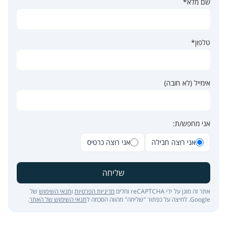
שם מלא*
טלפון*
אימייל (לא חובה)
אני מחפש/ת:
אני רוצה חבילה
אני רוצה כרטיס
שליחה
אתר זה מוגן על ידי reCAPTCHA וחלים
מדיניות הפרטיות
ו
תנאי השימוש
של
Google. לחיצה על כפתור "שליחה" מהווה הסכמה ל
תנאי השימוש של האתר
.