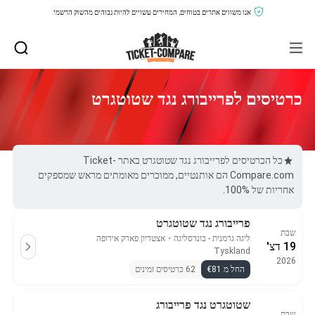
אנו משווים אתרים בטוחים, המחירים עשויים להיות גבוהים מהשוק הרשמי.
כרטיסים לפרייבורג נגד שטוטגרט
כל הכרטיסים לפרייבורג נגד שטוטגרט באתר Ticket-
Compare.com הם אותנטיים, ממוכרים מאומתים מראש שמספקים
אחריות של 100%.
פרייבורג נגד שטוטגרט
שבת
ליגה גרמנית - בונדסליגה
・
אצטדיון פארק אירופה
19 דצ'
Tyskland
2026
החל מ €81
62 כרטיסים זמינים
שטוטגרט נגד פרייבורג
שבת