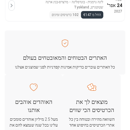
ליגה גרמנית - בונדסליגה
・
מרצדס-בנץ ארנה
24 אפר'
שטוטגרט, Tyskland
2027
החל מ €147
102 כרטיסים זמינים
האתרים הבטוחים והמאובטחים בעולם
כל האתרים עוברים בדיקות אמינות קפדניות לפני שמוצגים אצלנו
מוצאים לך את
האוהדים אוהבים
הכרטיסים הכי שווים
אותנו
השוואה מהירה ובטוחה בין כל
מעל 2.5 מיליון אוהדים סומכים
אתרי הכרטיסים בחיפוש אחד
עלינו בכל שנה שנמצא להם את