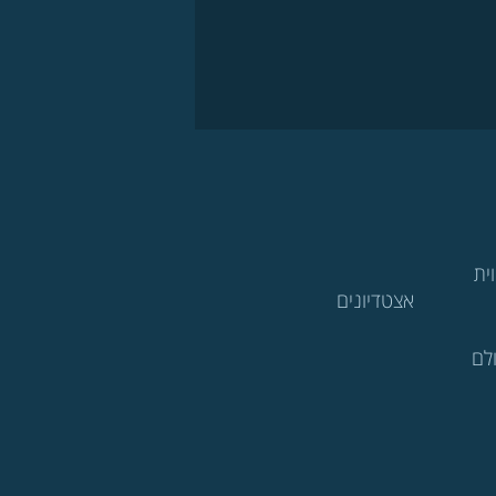
ית
אצטדיונים
לם