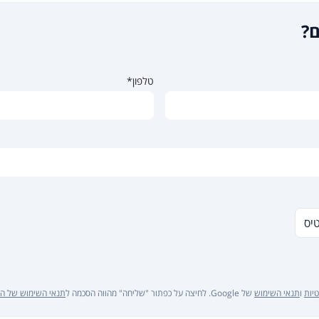
ם?
טלפון*
טיס
יות
ו
תנאי השימוש
של Google. לחיצה על כפתור "שליחה" מהווה הסכמה ל
תנאי השימוש של ה