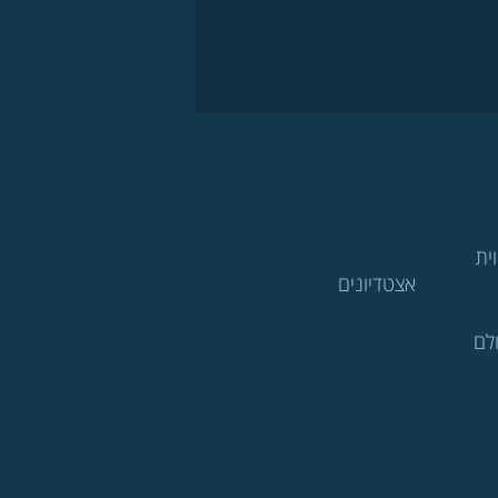
ית
אצטדיונים
לם