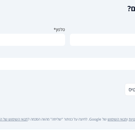
ם?
טלפון*
טיס
יות
ו
תנאי השימוש
של Google. לחיצה על כפתור "שליחה" מהווה הסכמה ל
תנאי השימוש של ה