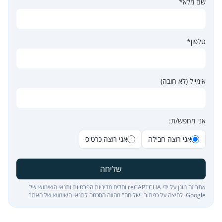
שם מלא*
טלפון*
אימייל (לא חובה)
אני מחפש/ת:
אני רוצה חבילה
אני רוצה כרטיס
שליחה
אתר זה מוגן על ידי reCAPTCHA וחלים
מדיניות הפרטיות
ו
תנאי השימוש
של
Google. לחיצה על כפתור "שליחה" מהווה הסכמה ל
תנאי השימוש של האתר
.