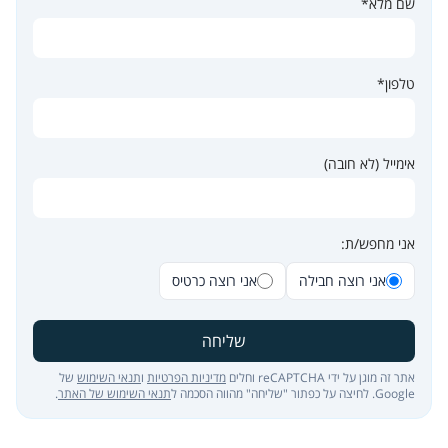
שם מלא*
טלפון*
אימייל (לא חובה)
אני מחפש/ת:
אני רוצה חבילה
אני רוצה כרטיס
שליחה
אתר זה מוגן על ידי reCAPTCHA וחלים
מדיניות הפרטיות
ו
תנאי השימוש
של
Google. לחיצה על כפתור "שליחה" מהווה הסכמה ל
תנאי השימוש של האתר
.