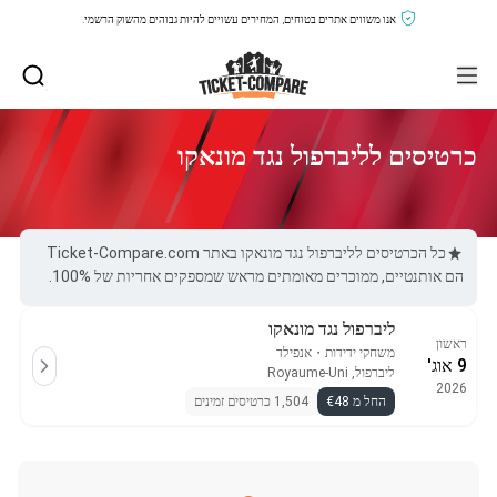
אנו משווים אתרים בטוחים, המחירים עשויים להיות גבוהים מהשוק הרשמי.
כרטיסים לליברפול נגד מונאקו
כל הכרטיסים לליברפול נגד מונאקו באתר Ticket-Compare.com
הם אותנטיים, ממוכרים מאומתים מראש שמספקים אחריות של 100%.
ליברפול נגד מונאקו
ראשון
משחקי ידידות
・
אנפילד
9 אוג'
ליברפול, Royaume-Uni
2026
החל מ €48
1,504 כרטיסים זמינים