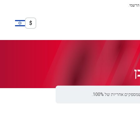
 הרשמי.
$