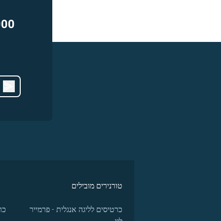
000
טורנירים מובילים
כרטיסים לליגה אנגלית - פרמייר
כר