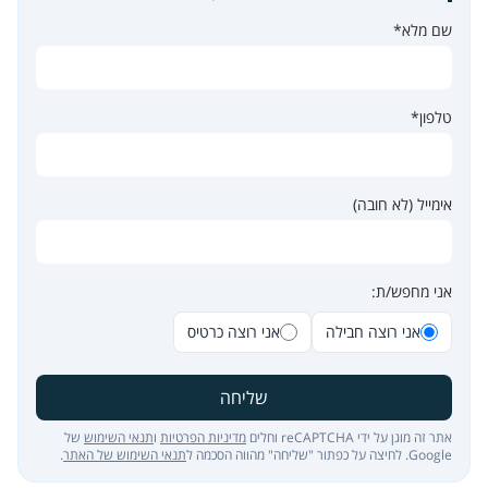
שם מלא*
טלפון*
אימייל (לא חובה)
אני מחפש/ת:
אני רוצה חבילה
אני רוצה כרטיס
שליחה
אתר זה מוגן על ידי reCAPTCHA וחלים
מדיניות הפרטיות
ו
תנאי השימוש
של
Google. לחיצה על כפתור "שליחה" מהווה הסכמה ל
תנאי השימוש של האתר
.