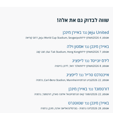
שווה לבדוק גם את אלה!
Jeju United
באיירן מינכן
נגד
אוגוסט, 4 2026
משחקי ידידות
Jeju World Cup Stadium, Seogwipo, דרום קוריאה
באיירן מינכן
אסטון וילה
נגד
אוגוסט, 7 2026
משחקי ידידות
Kai Tak Stadium, Hong Kong, הונג קונג
לידס יונייטד
לייפציג
נגד
אוגוסט, 8 2026
משחקי ידידות
אלנד רואד, לידס, בריטניה
איינטרכט טרייר
לייפציג
נגד
אוגוסט, 22 2026
גביע הגרמני
Carl-Benz-Stadion, Mannheim, גרמניה
דורטמונד
באיירן מינכן
נגד
אוגוסט, 22 2026
הסופר קאפ הגרמני
זיגנאל אידונה פארק, דורטמונד, גרמניה
באיירן מינכן
שטוטגרט
נגד
אוגוסט, 28 2026
ליגה גרמנית - בונדסליגה
אליאנז ארנה, מינכן, גרמניה