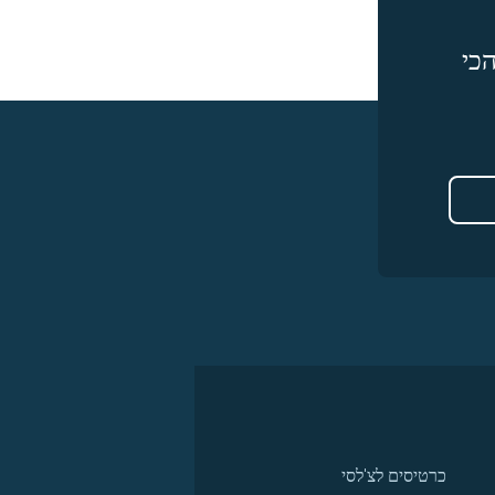
כי
כרטיסים לצ'לסי