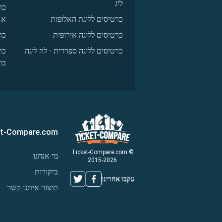
ליג
כר
כרטיסים לליגת האלופות
א
כרטיסים לליגה אירופית
כר
כרטיסים לליגה ספרדית - לה ליגה
כר
בו
et-Compare.com
© Ticket-Compare.com
מי אנחנו
2015-2026
ביקורות
עקבו אחרינו
תיצור איתנו קשר