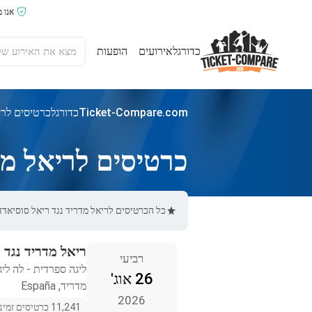
אנו 
כדורגל
אירועים
הופעות
Ticket-Compare.com
כדורגל
כרטיסים לרי
כרטיסים לריאל מד
כל הכרטיסים לריאל מדריד נגד ריאל סוסיאדד באתר Ticket-Compare.com הם אותנטיים, ממוכרים מאומתים מראש שמספקי
ריאל מדריד נגד 
רביעי
ליגה ספרדית - לה ליג
26 אוג'
מדריד, España
2026
11,241 כרטיסים זמינים