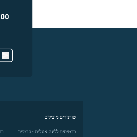
000
טורנירים מובילים
כרטיסים לליגה אנגלית - פרמייר
כר