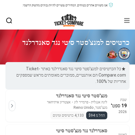
אנו משווים אתרים בטוחים, המחירים עשויים להיות גבוהים מהשוק הרשמי.
כרטיסים למנצ'סטר סיטי נגד סאנדרלנד
כל הכרטיסים למנצ'סטר סיטי נגד סאנדרלנד באתר Ticket-
Compare.com הם אותנטיים, ממוכרים מאומתים מראש שמספקים
אחריות של 100%.
מנצ'סטר סיטי נגד סאנדרלנד
שבת
ליגה אנגלית - פרמייר ליג
・
אצטדיון איתיחאד
19 ספט'
מנצ'סטר, Reino Unido
2026
החל מ $94
4,133 כרטיסים זמינים
סאנדרלנד נגד מנצ'סטר סיטי
ראשון