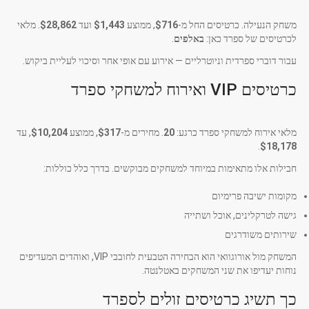
משחק הנעילה. כרטיסים החל מ-
$716
, ממוצע
$1,443
ועד
$28,862
. מלאי
לכרטיסים של ספרד כאן:
באלפים
.
עבור דוברי ספרדית וניוטרליים — אירוע עם אופי אחר וסיכוי לעליית ביקוש.
כרטיסים VIP ואירוח למשחקי ספרד
מלאי אירוח למשחקי ספרד כרגע:
20
. מחירים מ-
$317
, ממוצע
$10,204
, עד
.
$18,178
חבילות אלו מתאימות במיוחד למשחקים מבוקשים. בדרך כלל כוללות:
מקומות ישיבה פרימיום
גישה לטרקלינים, אוכל ושתייה
שירותים משודרגים
המשחק מול אורוגוואי הוא הבחירה הטבעית לחובבי VIP, ואוהדים המעדיפים
נוחות יעדיפו את שני המשחקים באטלנטה.
כך תשיג כרטיסים זולים לספרד