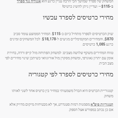
המשחק של ספרד שמושך הכי הרבה עניין כרגע הוא
אנגליה נגד ספרד
ב-
$115
— ועדיין ניתן להשיג כרטיס!
מחירי כרטיסים לספרד עכשיו
שוק הכרטיסים לספרד מתחיל כיום ב-
$115
. המחיר הממוצע עומד סביב
$870
, והמחירים המקסימליים מגיעים ל-
$18,178
. לכל המשחקים זמינים
כרגע
1,085
כרטיסים.
טווח המחירים משקף שלושה מצבים: למשחק הפתיחה מול קייפ ורדה, בחירת
אומן עם יתרון גאוגרפי, ומשחק מסקרן מול אורוגוואי כשיתכן שינוי מחירים לפי
מצב הבית.
מחירי כרטיסים לספרד לפי קטגוריה
קטגוריית הכרטיס היא הבדל משמעותי במחיר בין כרטיס אחד לשני לאותו
משחק.
קטגוריות פיפ"א
מסמנות רמות סטנדרט, אך לא מבטיחות מיקום מדויק אלא
אם כן נכתב במפורש אצל הספק.