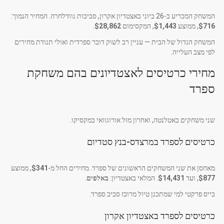
המשחק המכריע ב-26 ביוני באצטדיון אקרון, סביבות גוודלחרה. המחיר הנמוך:
$716
, ממוצע
$1,443
, המקסימום
$28,862
.
המשחק הגדול של הבית — עניין רב לשוק דובר ספרדית ואולי תנודת מחירים
לפי מצב העלייה.
מחירי כרטיסים לאצטדיונים בהם משחקת
ספרד
שני משחקים באטלנטה, ואחרון מול אורוגוואי במקסיקו.
כרטיסים לספרד במרצדס-בנץ סטדיום
מאחסן את שני המשחקים הראשונים של ספרד. מחירים החל מ-
$341
, ממוצע
$877
, ועד
$14,431
. המלאי באצטדיון:
באלפים
.
בייס פרקטי למי שמתכנן טיול מרוכז סביב ספרד.
כרטיסים לספרד באצטדיון אקרון