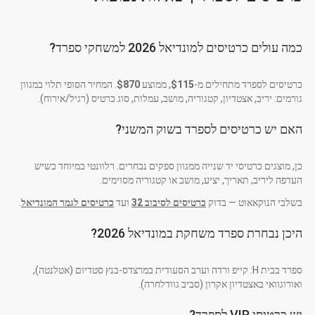
כמה עולים כרטיסים למונדיאל 2026 למשחקי ספרד?
כרטיסים לספרד מתחילים מ-
$115
, ממוצע
$870
. המחיר הסופי תלוי במגוון
גורמים: יריב, אצטדיון, קטגוריה, מושב, עמלות, סוג כרטיס (רגיל/אירוח).
האם יש כרטיסים לספרד בשוק המשני?
כן, מוצגים כרטיסי יד שנייה ממגוון ספקים נבחרים. רלוונטי במיוחד כשיש
העדפה ליריב, תאריך, יציע, מושב או קטגוריה מסוימים.
בשלבי הנוקאאוט — בדוק
כרטיסים לסיבוב 32
ועד
כרטיסים לגמר המונדיאל
.
היכן נבחרת ספרד משחקת במונדיאל 2026?
ספרד בבית H: קייפ ורדה וערב הסעודית במרצדס-בנץ סטדיום (אטלנטה),
ואורוגוואי באצטדיון אקרון (סביב גוודלחרה).
יש כרטיסי VIP לספרד?