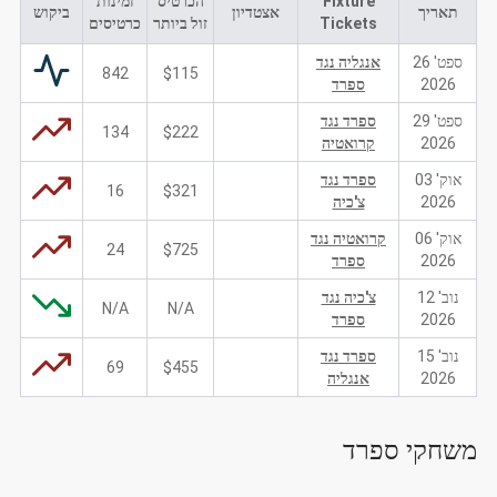
Fixture
הכרטיס
זמינות
תאריך
אצטדיון
ביקוש
Tickets
זול ביותר
כרטיסים
ספט' 26
אנגליה נגד
842
$115
2026
ספרד
ספט' 29
ספרד נגד
134
$222
2026
קרואטיה
אוק' 03
ספרד נגד
16
$321
2026
צ'כיה
אוק' 06
קרואטיה נגד
24
$725
2026
ספרד
נוב' 12
צ'כיה נגד
N/A
N/A
2026
ספרד
נוב' 15
ספרד נגד
69
$455
2026
אנגליה
משחקי ספרד