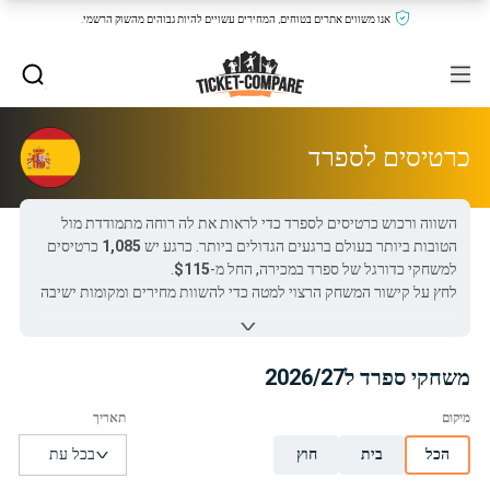
אנו משווים אתרים בטוחים, המחירים עשויים להיות גבוהים מהשוק הרשמי.
כרטיסים לספרד
השווה ורכוש כרטיסים לספרד כדי לראות את לה רוחה מתמודדת מול
הטובות ביותר בעולם ברגעים הגדולים ביותר. כרגע יש
1,085
כרטיסים
למשחקי כדורגל של ספרד במכירה, החל מ-
$115
.
לחץ על קישור המשחק הרצוי למטה כדי להשוות מחירים ומקומות ישיבה
בין כל האתרים המובילים ומוכרי האירוח הרשמיים.
יש רק
52 day (
אנגליה vs ספרד
)
עד למשחק הבא של ספרד — הזדמנות
חד פעמית לראות את לה רוחה מקרוב!
משחקי ספרד ל2026/27
כל כרטיסי ספרד ב-Ticket-Compare.com הם אותנטיים, ממוכרים
מאומתים מראש שמספקים אחריות של 100%.
הכל
בית
חוץ