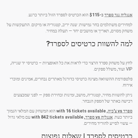
אנגליה נגד ספרד
ב-
$115
הוא הכרטיס לספרד הזול ביותר כרגע.
למחירים משתלמים בחר גמישות: שנה יריב, קטגוריה או מיקום. התעקשות על
משחק מסוים, תאריך או מושבים יחד — תעלה במחיר.
למה להשוות כרטיסים לספרד?
לחץ על משחק ספרד הרצוי כדי לראות את כל האופציות – כרטיסי יד שנייה,
VIP ועוד, משלל ספקים.
פלטפורמת ההשוואה מציגה כרטיסי כדורגל מאתרים נבחרים, אמינים ומוכרי
אירוח.
ניתן להשוות מחיר, קטגוריה, מושב, זמינות ובחירת ספק — לפני שמבצעים
רכישה באתר של הספק הנבחר.
ספרד vs צ'כיה
, with
tickets available
16
הוא המשחק עם המלאי הנמוך
ביותר כעת.
אנגליה vs ספרד
, with
tickets available
842
עם מלאי גדול
— עשוי לסייע להוריד מחירים.
כרטיסים לספרד | שאלות נפוצות