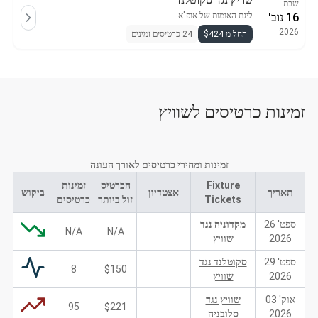
שוויץ נגד סקוטלנד
שבת
16 נוב'
ליגת האומות של אופ"א
2026
החל מ $424
24 כרטיסים זמינים
זמינות כרטיסים לשוויץ
זמינות ומחירי כרטיסים לאורך העונה
Fixture
הכרטיס
זמינות
תאריך
אצטדיון
ביקוש
Tickets
זול ביותר
כרטיסים
ספט' 26
מקדוניה נגד
N/A
N/A
2026
שוויץ
ספט' 29
סקוטלנד נגד
8
$150
2026
שוויץ
אוק' 03
שוויץ נגד
95
$221
2026
סלובניה