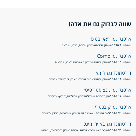
שווה לבדוק גם את אלה!
ארסנל
ריאל בטיס
נגד
אוגוסט, 5 2026
משחקי ידידות
אצטדיון אביבה, דבלין, אירלנד
ארסנל
Como
נגד
אוגוסט, 12 2026
משחקי ידידות
אצטדיון האמירויות, לונדון, בריטניה
דורטמונד
רומא
נגד
אוגוסט, 15 2026
משחקי ידידות
זיגנאל אידונה פארק, דורטמונד, גרמניה
ארסנל
מנצ'סטר סיטי
נגד
אוגוסט, 16 2026
מגן הקהילה האנגלי
אצטדיון המילניום, קרדיף, בריטניה
ארסנל
קובנטרי
נגד
אוגוסט, 21 2026
ליגה אנגלית - פרמייר ליג
אצטדיון האמירויות, לונדון, בריטניה
דורטמונד
באיירן מינכן
נגד
אוגוסט, 22 2026
הסופר קאפ הגרמני
זיגנאל אידונה פארק, דורטמונד, גרמניה