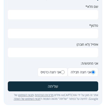
שם מלא*
טלפון*
אימייל (לא חובה)
אני מחפש/ת:
אני רוצה חבילה
אני רוצה כרטיס
שליחה
אתר זה מוגן על ידי reCAPTCHA וחלים
מדיניות הפרטיות
ו
תנאי השימוש
של
Google. לחיצה על כפתור "שליחה" מהווה הסכמה ל
תנאי השימוש של האתר
.