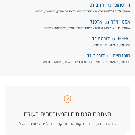
דורטמונד
המבורג
נגד
אוגוסט, 29 2026
ליגה גרמנית - בונדסליגה
זיגנאל אידונה פארק, דורטמונד, גרמניה
אסטון וילה
ארסנל
נגד
אוגוסט, 31 2026
ליגה אנגלית - פרמייר ליג
וילה פארק, בירמינגהם, בריטניה
HEBC
דורטמונד
נגד
ספטמבר, 1 2026
גביע הגרמני
, ,
הופנהיים
דורטמונד
נגד
ספטמבר, 5 2026
ליגה גרמנית - בונדסליגה
ריין-נקר ארנה, סינסהים, גרמניה
האתרים הבטוחים והמאובטחים בעולם
כל האתרים עוברים בדיקות אמינות קפדניות לפני שמוצגים אצלנו